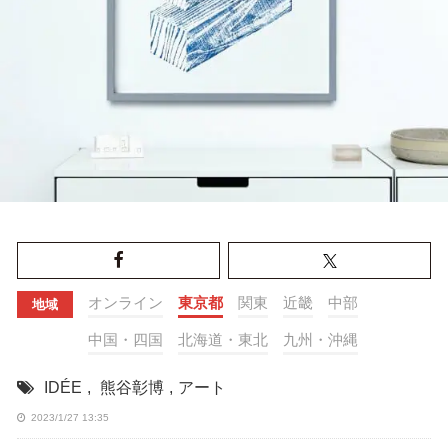
オンライン
東京都
関東
近畿
中部
地域
中国・四国
北海道・東北
九州・沖縄
IDÉE
,
熊谷彰博
,
アート
2023/1/27 13:35