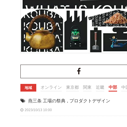
オンライン
東京都
関東
近畿
中部
中
地域
燕三条 工場の祭典
,
プロダクトデザイン
2023/10/13 10:00