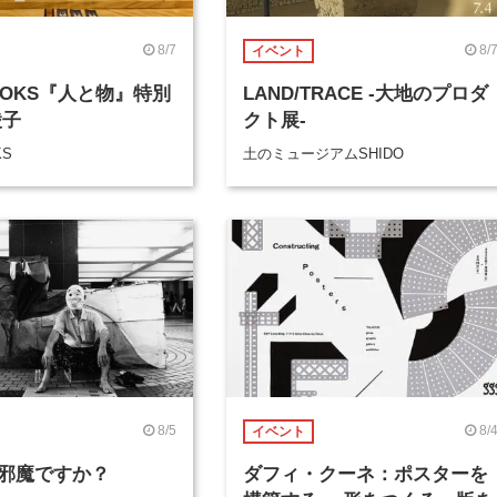
8/7
8/
イベント
BOOKS『人と物』特別
LAND/TRACE -大地のプロダ
綾子
クト展-
KS
土のミュージアムSHIDO
8/5
8/
イベント
邪魔ですか？
ダフィ・クーネ：ポスターを