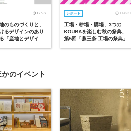
17/9/7
17/8/2
レポート
地のものづくりと、
工場・耕場・購場、3つの
けるデザインのあり
KOUBAを楽しむ秋の祭典、
る「産地とデザイン
第5回「燕三条 工場の祭典」
17」が3日間開催され
ほかのイベント