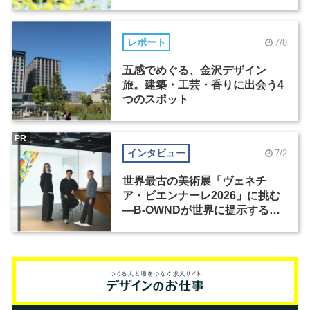
レポート
7/8
五感でめぐる、金沢デザイン
旅。建築・工芸・香りに出会う4
つのスポット
PR
インタビュー
7/2
世界最古の美術展「ヴェネチ
ア・ビエンナーレ2026」に挑む
―B-OWNDが世界に提示する美
の基準とは？（前編）