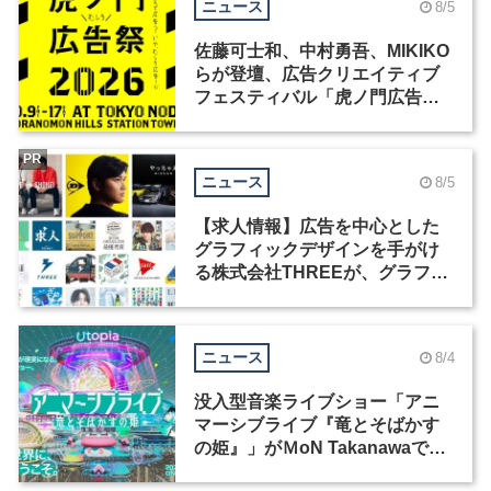
ニュース
8/5
佐藤可士和、中村勇吾、MIKIKO
らが登壇、広告クリエイティブ
フェスティバル「虎ノ門広告
祭」の第2回が開催
PR
ニュース
8/5
【求人情報】広告を中心とした
グラフィックデザインを手がけ
る株式会社THREEが、グラフィ
ックデザイナーを募集
ニュース
8/4
没入型音楽ライブショー「アニ
マーシブライブ『竜とそばかす
の姫』」がＭoN Takanawaで開
催