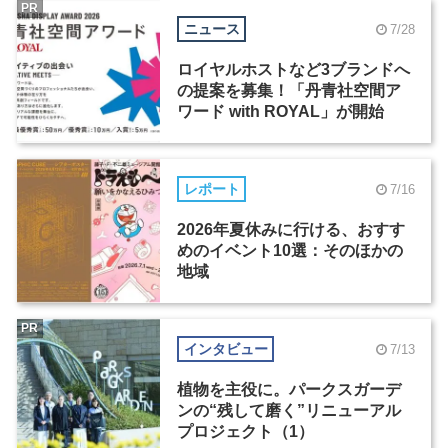
PR
ニュース
7/28
ロイヤルホストなど3ブランドへ
の提案を募集！「丹青社空間ア
ワード with ROYAL」が開始
レポート
7/16
2026年夏休みに行ける、おすす
めのイベント10選：そのほかの
地域
PR
インタビュー
7/13
植物を主役に。パークスガーデ
ンの“残して磨く”リニューアル
プロジェクト（1）