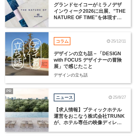
グランドセイコーがミラノデザ
インウィーク2026に出展、“THE
NATURE OF TIME”を体現する
インスタレーションを展開
コラム
25/12/11
デザインの立ち話－「DESIGN
with FOCUS デザイナーの冒険
展」で感じたこと
デザインの立ち話
PR
ニュース
25/8/27
【求人情報】ブティックホテル
運営をおこなう株式会社TRUNK
が、ホテル専任の映像ディレク
ターなど3職種を募集