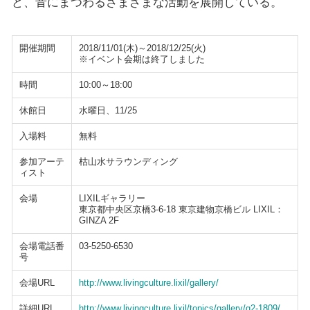
ど、音にまつわるさまざまな活動を展開している。
開催期間
2018/11/01(木)～2018/12/25(火)
※イベント会期は終了しました
時間
10:00～18:00
休館日
水曜日、11/25
入場料
無料
参加アーテ
枯山水サラウンディング
ィスト
会場
LIXILギャラリー
東京都中央区京橋3-6-18 東京建物京橋ビル LIXIL：
GINZA 2F
会場電話番
03-5250-6530
号
会場URL
http://www.livingculture.lixil/gallery/
詳細URL
http://www.livingculture.lixil/topics/gallery/g2-1809/