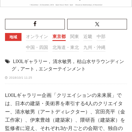
オンライン
東京都
関東
近畿
中部
地域
中国・四国
北海道・東北
九州・沖縄
LIXILギャラリー
,
清水敏男
,
枯山水サラウンディン
グ
,
アート
,
エンターテインメント
2018/10/1 11:25
LIXILギャラリー企画「クリエイションの未来展」で
は、日本の建築・美術界を牽引する4人のクリエイタ
ー、清水敏男（アートディレクター）、宮田亮平（金
工作家）、伊東豊雄（建築家）、隈研吾（建築家）を
監修者に迎え、それぞれ3か月ごとの会期で、独自の