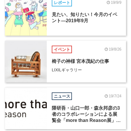
レポート
19/9/9
見たい、知りたい！今月のイベ
ント―2019年9月
イベント
19/8/26
椅子の神様 宮本茂紀の仕事
LIXILギャラリー
ニュース
19/7/24
隈研吾・山口一郎・森永邦彦の3
者のコラボレーションによる展
覧会「more than Reason展」
が、LIXILギャラリーにて9月24