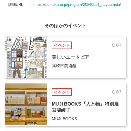
詳細URL
https://sen-oku.or.jp/program/20240831_itayaumeki/
そのほかのイベント
イベント
8/7
美しいユートピア
高崎市美術館
イベント
8/7
MUJI BOOKS『人と物』特別展
宮脇綾子
MUJI BOOKS