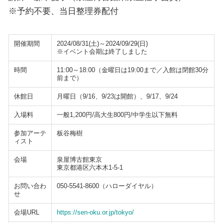
※予約不要、当日整理券配付
開催期間
2024/08/31(土)～2024/09/29(日)
※イベント会期は終了しました
時間
11:00～18:00（金曜日は19:00まで／入館は閉館30分
前まで）
休館日
月曜日（9/16、9/23は開館）、9/17、9/24
入場料
一般1,200円/高大生800円/中学生以下無料
参加アーテ
板谷梅樹
ィスト
会場
泉屋博古館東京
東京都港区六本木1-5-1
お問い合わ
050-5541-8600（ハローダイヤル）
せ
会場URL
https://sen-oku.or.jp/tokyo/