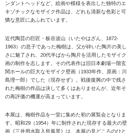
ンダントヘッドなど、絵画や模様を表出した独特のエ
キゾチックなモザイク作品は、どれも清新な色彩と可
憐な意匠にあふれています。
近代陶芸の巨匠・板谷波山（いたやはざん、1872-
1963）の息子であった梅樹は、父が砕いた陶片の美し
さに魅了され、20代半ばから陶片を活用したモザイク
画の制作を志します。その代表作は旧日本劇場一階玄
関ホールの巨大なモザイク壁画（1933年作、原画：川
島理一郎）でした（現存せず）。戦後復興の中で残さ
れた梅樹の作品は決して多くはありませんが、近年そ
の再評価の機運が高まっています。
本展は、梅樹作品を一堂に集めた初の展覧会となりま
す。昭和29（1954）年に制作された現存する最大の壁
画《三井用水取入所風景》は、本展の見どころのひと