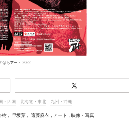
のはらアート 2022
国・四国
北海道・東北
九州・沖縄
杏樹
,
早坂葉
,
遠藤麻衣
,
アート
,
映像・写真