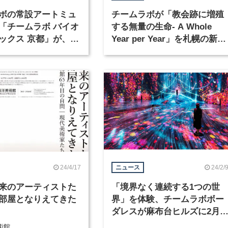
ボの常設アートミュ
チームラボが「教会跡に増殖
「チームラボ バイオ
する無量の生命- A Whole
ックス 京都」が、
Year per Year」を札幌の新美
秋に開館
術館で5月2日より展示
24/4/17
24/2/
ニュース
来のアーティストた
「境界なく連続する1つの世
部屋となりえてきた
界」を体験、チームラボボー
ダレスが麻布台ヒルズに2月9
日オープン
術館