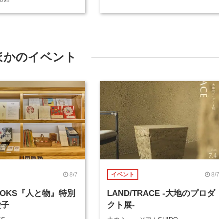
ほかのイベント
8/7
8/
イベント
BOOKS『人と物』特別
LAND/TRACE -大地のプロダ
綾子
クト展-