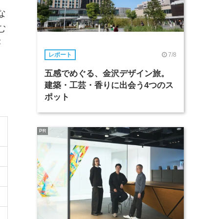
な
む
が
7/8
レポート
五感でめぐる、金沢デザイン旅。
建築・工芸・香りに出会う4つのス
ポット
PR