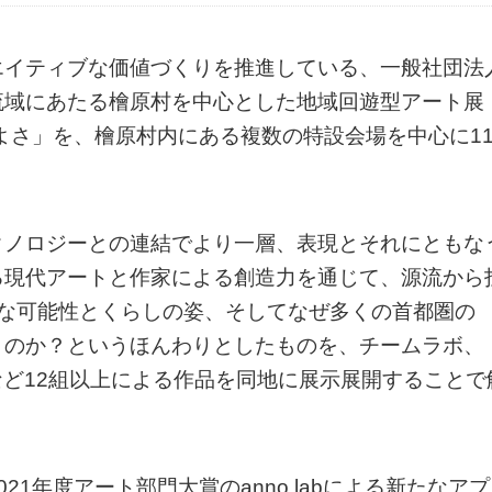
エイティブな価値づくりを推進している、一般社団法
流域にあたる檜原村を中心とした地域回遊型アート展
のよさ」を、檜原村内にある複数の特設会場を中心に1
クノロジーとの連結でより一層、表現とそれにともな
る現代アートと作家による創造力を通じて、源流から
ブな可能性とくらしの姿、そしてなぜ多くの首都圏の
うのか？というほんわりとしたものを、チームラボ、
安武など12組以上による作品を同地に展示展開することで
1年度アート部門大賞のanno labによる新たなアプ