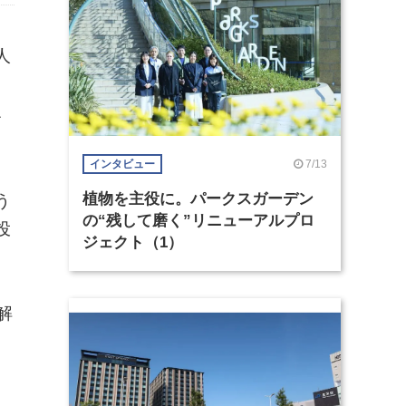
人
1
7/13
インタビュー
植物を主役に。パークスガーデン
う
の“残して磨く”リニューアルプロ
投
ジェクト（1）
解