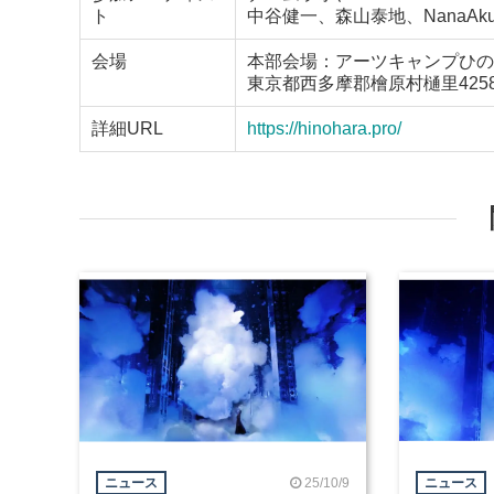
ト
中谷健一、森山泰地、NanaA
会場
本部会場：アーツキャンプひの
東京都西多摩郡檜原村樋里425
詳細URL
https://hinohara.pro/
25/10/9
ニュース
ニュース