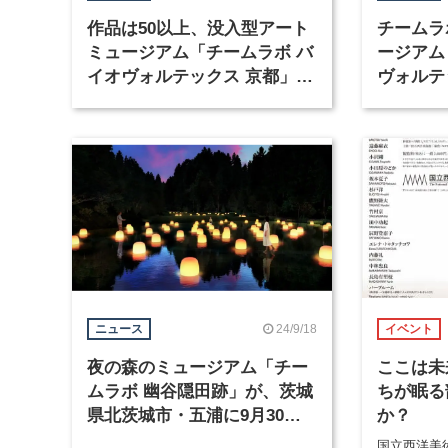
作品は50以上、没入型アート
チームラ
ミュージアム「チームラボ バ
ージアム
イオヴォルテックス 京都」が
ヴォルテ
オープン
2025年
24/9/18
ニュース
イベント
夜の森のミュージアム「チー
ここは未
ムラボ 幽谷隠田跡」が、茨城
ちが眠る
県北茨城市・五浦に9月30日
か？
オープン
国立西洋美