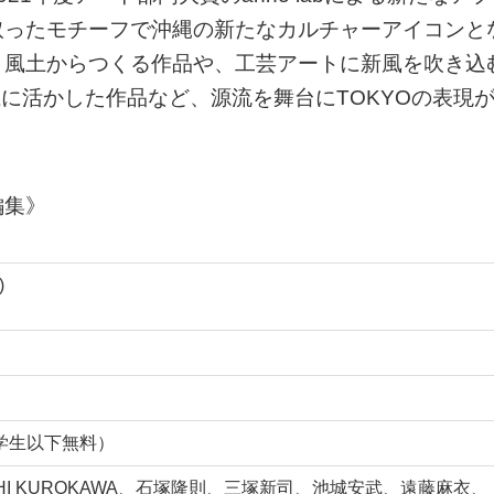
取ったモチーフで沖縄の新たなカルチャーアイコンと
と風土からつくる作品や、工芸アートに新風を吹き込
大胆に活かした作品など、源流を舞台にTOKYOの表現
編集》
)
中学生以下無料）
OICHI KUROKAWA、石塚隆則、三塚新司、池城安武、遠藤麻衣、