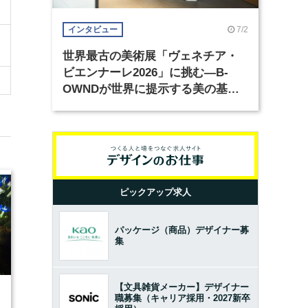
7/2
インタビュー
世界最古の美術展「ヴェネチア・
ビエンナーレ2026」に挑む―B-
OWNDが世界に提示する美の基準
とは？（前編）
ピックアップ求人
パッケージ（商品）デザイナー募
集
【文具雑貨メーカー】デザイナー
職募集（キャリア採用・2027新卒
2