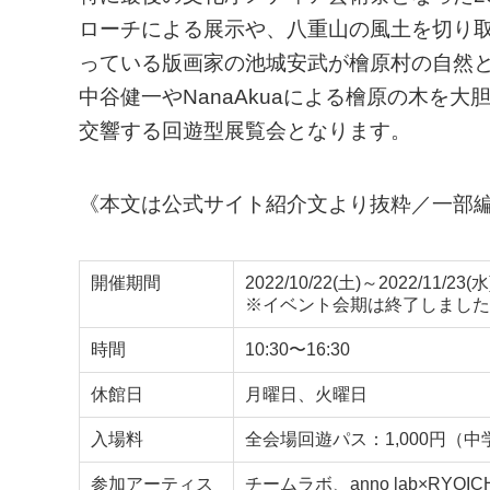
ローチによる展示や、八重山の風土を切り
っている版画家の池城安武が檜原村の自然
中谷健一やNanaAkuaによる檜原の木を
交響する回遊型展覧会となります。
《本文は公式サイト紹介文より抜粋／一部
開催期間
2022/10/22(土)～2022/11/23(水
※イベント会期は終了しました
時間
10:30〜16:30
休館日
月曜日、火曜日
入場料
全会場回遊パス：1,000円（
参加アーティス
チームラボ、anno lab×RY