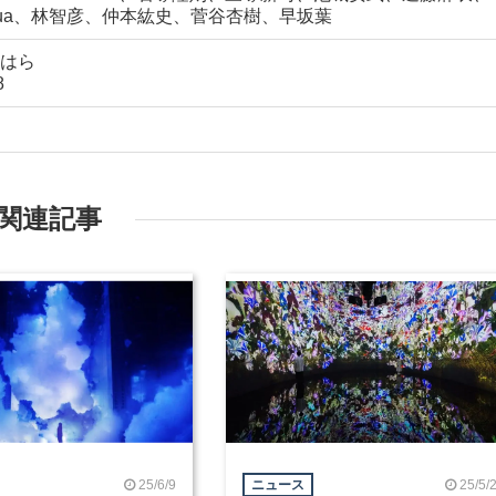
kua、林智彦、仲本紘史、菅谷杏樹、早坂葉
はら
8
関連記事
25/6/9
25/5/
ニュース