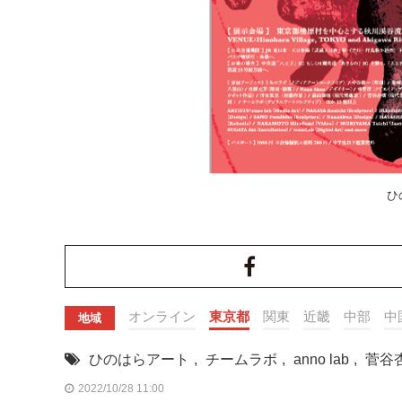
ひ
オンライン
東京都
関東
近畿
中部
中
地域
ひのはらアート
,
チームラボ
,
anno lab
,
菅谷
2022/10/28 11:00