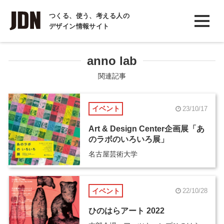
INTERVIEW
つくる、使う、考える人の
デザイン情報サイト
インタビュー
REPORT
anno lab
レポート
関連記事
COLUMN
イベント
23/10/17
コラム
Art & Design Center企画展「あ
のラボのいろいろ展」
名古屋芸術大学
イベント
22/10/28
ひのはらアート 2022