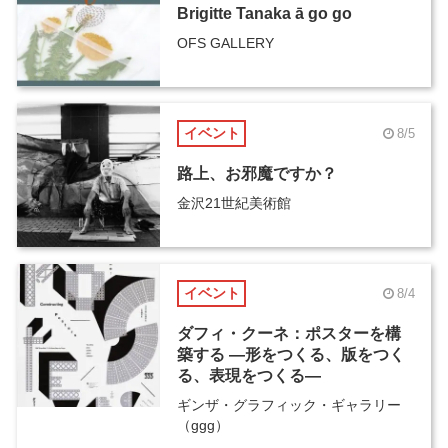
Brigitte Tanaka ā go go
OFS GALLERY
イベント
8/5
路上、お邪魔ですか？
金沢21世紀美術館
イベント
8/4
ダフィ・クーネ：ポスターを構
築する ―形をつくる、版をつく
る、表現をつくる―
ギンザ・グラフィック・ギャラリー
（ggg）