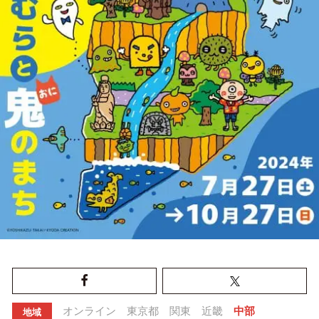
オンライン
東京都
関東
近畿
中部
地域