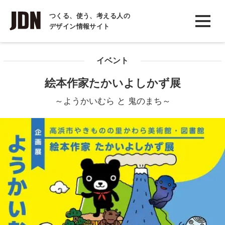
INTERVIEW
つくる、使う、考える人の
デザイン情報サイト
インタビュー
REPORT
イベント
レポート
絵本作家たかいよしかず展
COLUMN
～ようかいむら と 鬼のまち～
コラム