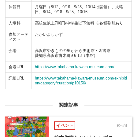
休館日
月曜日（8/12、9/16、9/23、10/14は開館）、火曜
日、8/14、9/18、9/25、10/16
入場料
高校生以上700円/中学生以下無料 ※各種割引あり
参加アーテ
たかいよしかず
ィスト
会場
高浜市やきものの里かわら美術館・図書館
愛知県高浜市青木町9-6-18（本館）
会場URL
https://www.takahama-kawara-museum.com/
詳細URL
https://www.takahama-kawara-museum.com/exhibiti
on/category/curation/p10156/
関連記事
イベント
6/8