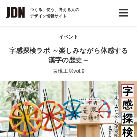
INTERVIEW
つくる、使う、考える人の
デザイン情報サイト
インタビュー
REPORT
イベント
レポート
字感探検ラボ ～楽しみながら体感する
COLUMN
漢字の歴史～
コラム
表現工房vol.9