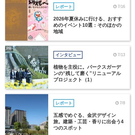
レポート
7/16
2026年夏休みに行ける、おすす
めのイベント10選：そのほかの
地域
PR
インタビュー
7/13
植物を主役に。パークスガーデ
ンの“残して磨く”リニューアル
プロジェクト（1）
レポート
7/8
五感でめぐる、金沢デザイン
旅。建築・工芸・香りに出会う4
つのスポット