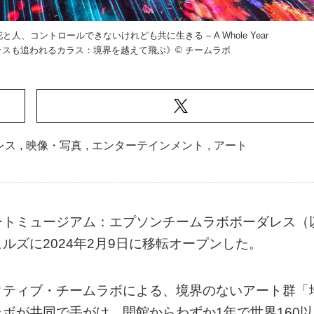
コントロールできないけれども共に生きる – A Whole Year
うカラスも追われるカラス：境界を越えて飛ぶ》© チームラボ
レス
,
映像・写真
,
エンターテインメント
,
アート
ートミュージアム：エプソンチームラボボーダレス（
ズに2024年2月9日に移転オープンした。
クティブ・チームラボによる、境界のないアート群「
ボが共同で手がけ、開館からわずか1年で世界160以