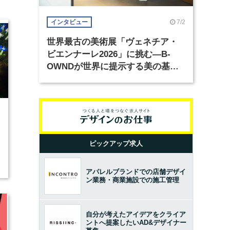
7/2
インタビュー
世界最古の美術展「ヴェネチア・
ビエンナーレ2026」に挑む―B-
OWNDが世界に提示する美の基準
とは？（前編）
2
ピックアップ求人
アパレルブランドでの店舗デザイ
ン業務・商業施設での施工管理
自分が考えたアイデアをクライア
ントへ提案したいAD&デザイナー