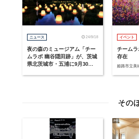
24/9/18
ニュース
イベント
夜の森のミュージアム「チー
チームラ
ムラボ 幽谷隠田跡」が、茨城
存在
県北茨城市・五浦に9月30日
姫路市立美
オープン
その
PR