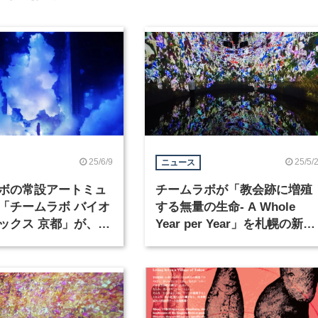
25/6/9
25/5/
ニュース
ボの常設アートミュ
チームラボが「教会跡に増殖
「チームラボ バイオ
する無量の生命- A Whole
ックス 京都」が、
Year per Year」を札幌の新美
秋に開館
術館で5月2日より展示