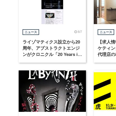
8/7
ニュース
ニュース
ライゾマティクス設立から20
【求人情
周年、アブストラクトエンジ
ケティン
ンがクロニクル「20 Years in
代理店の
Motion」を公開
グラフィ
集