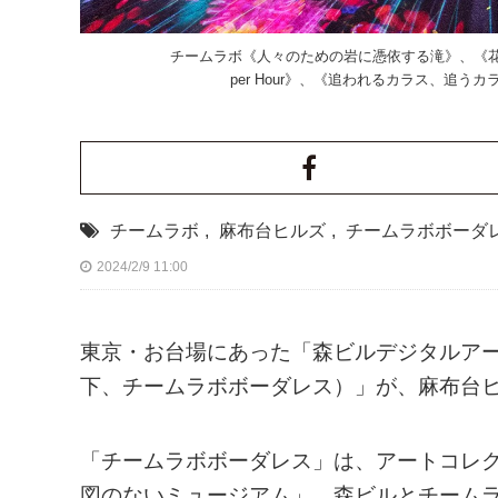
チームラボ《人々のための岩に憑依する滝》、《花と人、
per Hour》、《追われるカラス、追
チームラボ
,
麻布台ヒルズ
,
チームラボボーダ
2024/2/9 11:00
東京・お台場にあった「森ビルデジタルア
下、チームラボボーダレス）」が、麻布台ヒル
「チームラボボーダレス」は、アートコレ
図のないミュージアム」。森ビルとチームラ