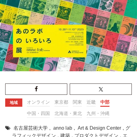
オンライン
東京都
関東
近畿
中部
地域
中国・四国
北海道・東北
九州・沖縄
名古屋芸術大学
,
anno lab
,
Art & Design Center
,
グ
ラフィックデザイン
,
建築
,
プロダクトデザイン
,
エ