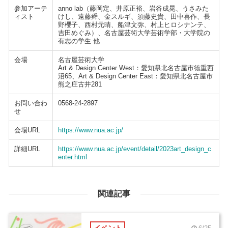
参加アーテ
anno lab（藤岡定、井原正裕、岩谷成晃、うさみた
ィスト
けし、遠藤舜、金スルギ、須藤史貴、田中喜作、長
野櫻子、西村元晴、船津文弥、村上ヒロシナンテ、
吉田めぐみ）、名古屋芸術大学芸術学部・大学院の
有志の学生 他
会場
名古屋芸術大学
Art & Design Center West：愛知県北名古屋市徳重西
沼65、Art & Design Center East：愛知県北名古屋市
熊之庄古井281
お問い合わ
0568-24-2897
せ
会場URL
https://www.nua.ac.jp/
詳細URL
https://www.nua.ac.jp/event/detail/2023art_design_c
enter.html
関連記事