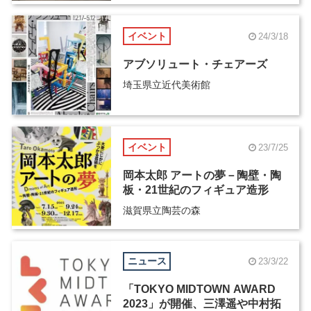
イベント
24/3/18
アブソリュート・チェアーズ
埼玉県立近代美術館
イベント
23/7/25
岡本太郎 アートの夢－陶壁・陶
板・21世紀のフィギュア造形
滋賀県立陶芸の森
ニュース
23/3/22
「TOKYO MIDTOWN AWARD
2023」が開催、三澤遥や中村拓