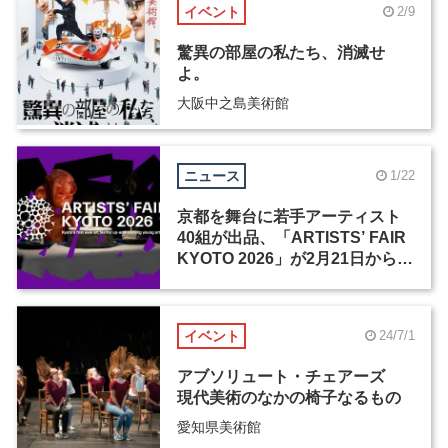
イベント
2/9
驚異の部屋の私たち、消滅せ
よ。
大阪中之島美術館
ニュース
1/22
京都を舞台に若手アーティスト
40組が出品、「ARTISTS’ FAIR
KYOTO 2026」が2月21日から開
催
イベント
24/7/1
アブソリュート・チェアーズ
現代美術のなかの椅子なるもの
愛知県美術館