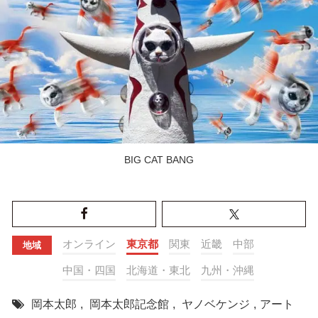
BIG CAT BANG
オンライン
東京都
関東
近畿
中部
地域
中国・四国
北海道・東北
九州・沖縄
岡本太郎
,
岡本太郎記念館
,
ヤノベケンジ
,
アート