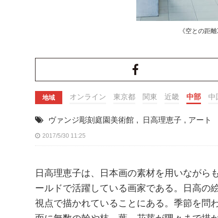
《空との距離XIII
オンライン
東京都
関東
近畿
中部
中
地域
ヴァンジ彫刻庭園美術館
,
日高理恵子
,
アート
2017/5/30 11:25
日高理恵子は、日本画の素材を用いながら
ールドで活躍している画家である。日高の
視点で描かれていることにある。季節を問