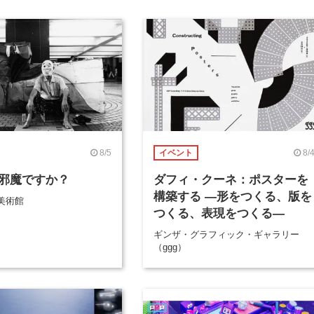
8/5
8/
イベント
邪魔ですか？
ダフィ・クーネ：ポスターを
構築する ―形をつくる、版を
美術館
つくる、表現をつくる―
ギンザ・グラフィック・ギャラリー
（ggg）