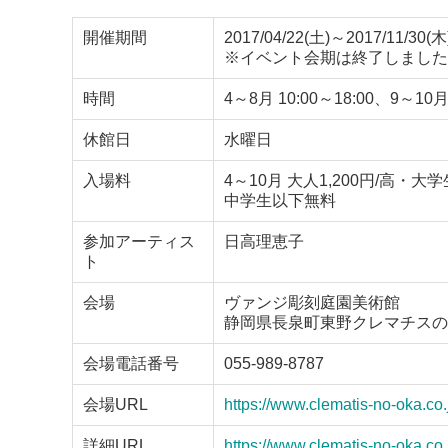
開催期間
2017/04/22(土)～2017/11/30(木
※イベント会期は終了しました
時間
4～8月 10:00～18:00、9～10
休館日
水曜日
入場料
4～10月 大人1,200円/高・大
中学生以下無料
参加アーティス
日高理恵子
ト
会場
ヴァンジ彫刻庭園美術館
静岡県長泉町東野クレマチスの丘
会場電話番号
055-989-8787
会場URL
https://www.clematis-no-oka.co
詳細URL
https://www.clematis-no-oka.co