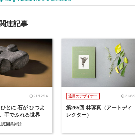
関連記事
21/12/14
21/6/
注目のデザイナー
 ひとに 石が ひつよ
第265回 林琢真（アートディ
、手でふれる世界
レクター）
刻庭園美術館