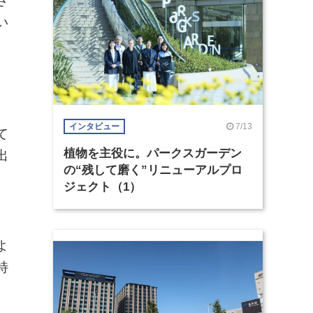
さ
い
7/13
インタビュー
て
植物を主役に。パークスガーデン
出
の“残して磨く”リニューアルプロ
。
ジェクト（1）
よ
特