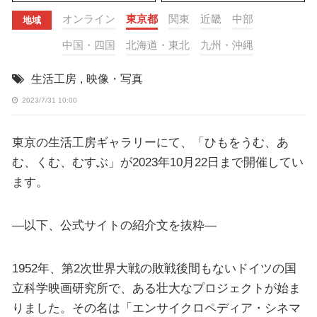
オンライン
東京都
関東
近畿
中部
地域
中国・四国
北海道・東北
九州・沖縄
生活工房
,
映像・写真
2023/7/31 10:00
東京の生活工房ギャラリーにて、「ひもをうむ、あ
む、くむ、むすぶ」が2023年10月22日まで開催してい
ます。
—以下、公式サイトの紹介文を抜粋—
1952年、第2次世界大戦の敗戦後間もないドイツの国
立科学映画研究所で、ある壮大なプロジェクトが始ま
りました。その名は「エンサイクロペディア・シネマ