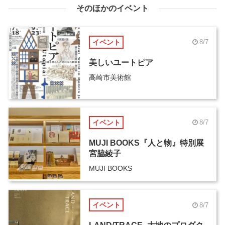
そのほかのイベント
イベント
8/7
美しいユートピア
高崎市美術館
イベント
8/7
MUJI BOOKS『人と物』特別展
宮脇綾子
MUJI BOOKS
イベント
8/7