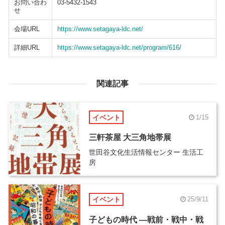
お問い合わ
03-5432-1543
せ
会場URL
https://www.setagaya-ldc.net/
詳細URL
https://www.setagaya-ldc.net/program/616/
関連記事
イベント
1/15
三軒茶屋 大三角地帯展
世田谷文化生活情報センター 生活工
房
イベント
25/9/11
子どもの時代 ―戦前・戦中・戦