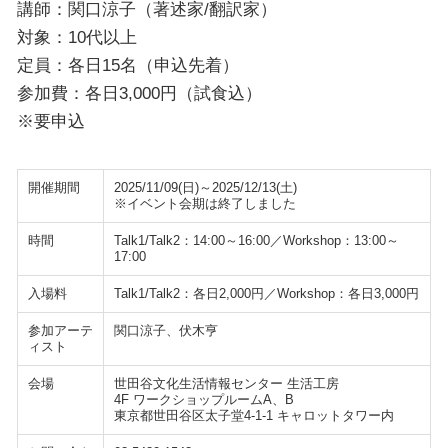
講師：関口涼子（著述家/翻訳家）
対象：10代以上
定員：各日15名（申込先着）
参加費：各日3,000円（試食込）
※要申込
開催期間
2025/11/09(日)～2025/12/13(土)
※イベント会期は終了しました
時間
Talk1/Talk2：14:00～16:00／Workshop：13:00～
17:00
入場料
Talk1/Talk2：各日2,000円／Workshop：各日3,000円
参加アーテ
関口涼子、伏木亨
ィスト
会場
世田谷文化生活情報センター 生活工房
4F ワークショップルームA、B
東京都世田谷区太子堂4-1-1 キャロットタワー内