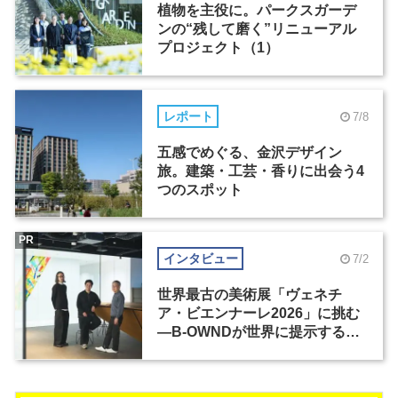
植物を主役に。パークスガーデ
ンの“残して磨く”リニューアル
プロジェクト（1）
レポート
7/8
五感でめぐる、金沢デザイン
旅。建築・工芸・香りに出会う4
つのスポット
PR
インタビュー
7/2
世界最古の美術展「ヴェネチ
ア・ビエンナーレ2026」に挑む
―B-OWNDが世界に提示する美
の基準とは？（前編）