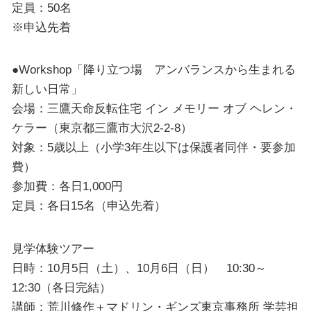
定員：50名
※申込先着
●Workshop「降り立つ場 アンバランスから生まれる
新しい日常」
会場：三鷹天命反転住宅 イン メモリー オブ ヘレン・
ケラー（東京都三鷹市大沢2-2-8）
対象：5歳以上（小学3年生以下は保護者同伴・要参加
費）
参加費：各日1,000円
定員：各日15名（申込先着）
見学体験ツアー
日時：10月5日（土）、10月6日（日） 10:30～
12:30（各日完結）
講師：荒川修作＋マドリン・ギンズ東京事務所 学芸担