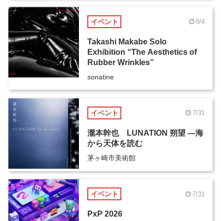
イベント
8/4
Takashi Makabe Solo
Exhibition “The Aesthetics of
Rubber Wrinkles”
sonatine
イベント
7/31
瀧本幹也 LUNATION 朔望 ―海
から天体を読む
茅ヶ崎市美術館
イベント
7/31
PxP 2026