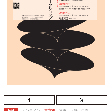
オンライン
東京都
関東
近畿
中部
地域