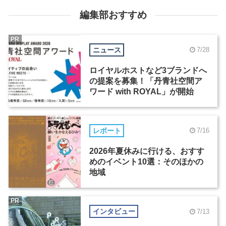
編集部おすすめ
PR
ニュース
7/28
ロイヤルホストなど3ブランドへ
の提案を募集！「丹青社空間ア
ワード with ROYAL」が開始
レポート
7/16
2026年夏休みに行ける、おすす
めのイベント10選：そのほかの
地域
PR
インタビュー
7/13