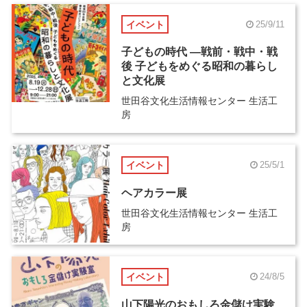
イベント
25/9/11
子どもの時代 ―戦前・戦中・戦
後 子どもをめぐる昭和の暮らし
と文化展
世田谷文化生活情報センター 生活工
房
イベント
25/5/1
ヘアカラー展
世田谷文化生活情報センター 生活工
房
イベント
24/8/5
山下陽光のおもしろ金儲け実験