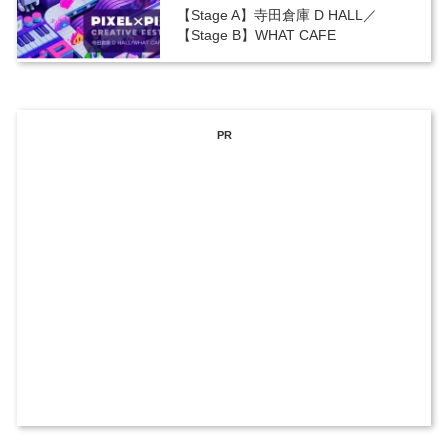
【Stage A】寺田倉庫 D HALL／
【Stage B】WHAT CAFE
PR