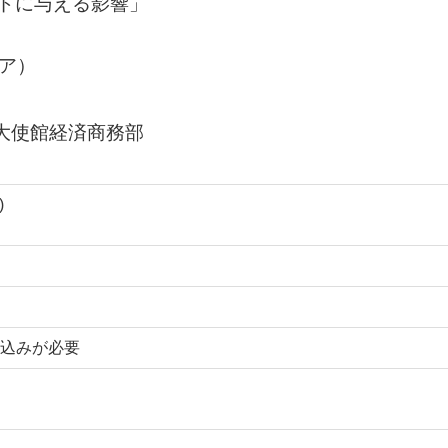
ドに与える影響」
ア）
ン大使館経済商務部
)
込みが必要