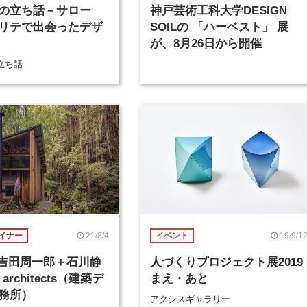
の立ち話－サロー
神戸芸術工科大学DESIGN
リテで出会ったデザ
SOILの 「ハーベスト」 展
が、8月26日から開催
立ち話
21/8/4
19/9/1
イナー
イベント
回 吉田周一郎＋石川静
人づくりプロジェクト展2019
 architects（建築デ
まえ・あと
務所）
アクシスギャラリー