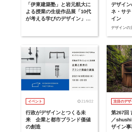
「伊東建築塾」と岩元航大に
デザイン
よる授業の生徒作品展「10代
ネ・サテ
が考える学びのデザイン」が8
イン
月23日から開催
デザインの
21/9/22
イベント
注目のデザ
行政がデザインとつくる未
第267
来 企業と都市ブランド価値
／shushi
の創造
ザイン事