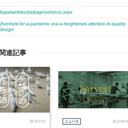
bajadas/tokio/ja/paginas/inicio.aspx
/furniture-for-a-pandemic-era-a-heightened-attention-to-quality-
design/
関連記事
24/7/19
22/8/2
ニュース