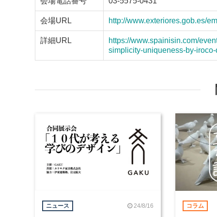
会場電話番号
03-5575-0431
会場URL
http://www.exteriores.gob.es/em
詳細URL
https://www.spainisin.com/event
simplicity-uniqueness-by-iroco-
24/8/16
ニュース
コラム