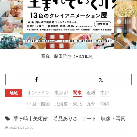
写真：藤田雅也（RICHEN）
オンライン
東京都
関東
近畿
中部
地域
中国・四国
北海道・東北
九州・沖縄
茅ヶ崎市美術館
,
若見ありさ
,
アート
,
映像・写真
2023/12/4 10:00