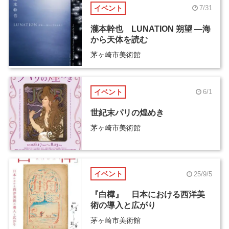
イベント
7/31
瀧本幹也 LUNATION 朔望 ―海
から天体を読む
茅ヶ崎市美術館
イベント
6/1
世紀末パリの煌めき
茅ヶ崎市美術館
イベント
25/9/5
『白樺』 日本における西洋美
術の導入と広がり
茅ヶ崎市美術館