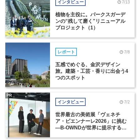
インタビュー
7/13
植物を主役に。パークスガーデ
ンの“残して磨く”リニューアル
プロジェクト（1）
レポート
7/8
五感でめぐる、金沢デザイン
旅。建築・工芸・香りに出会う4
つのスポット
PR
インタビュー
7/2
世界最古の美術展「ヴェネチ
ア・ビエンナーレ2026」に挑む
―B-OWNDが世界に提示する美
の基準とは？（前編）