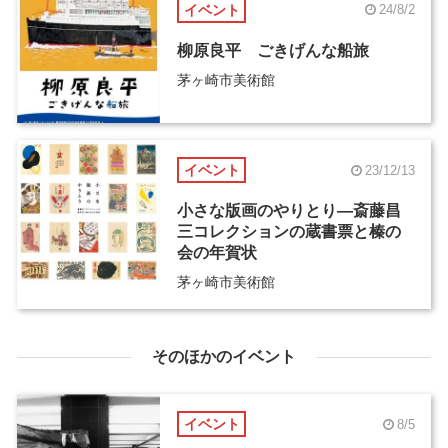
イベント
24/8/2
柳原良平 ごきげんな船旅
茅ヶ崎市美術館
イベント
23/12/13
小さな版画のやりとり―斎藤昌
三コレクションの蔵書票と榛の
会の年賀状
茅ヶ崎市美術館
そのほかのイベント
イベント
8/5