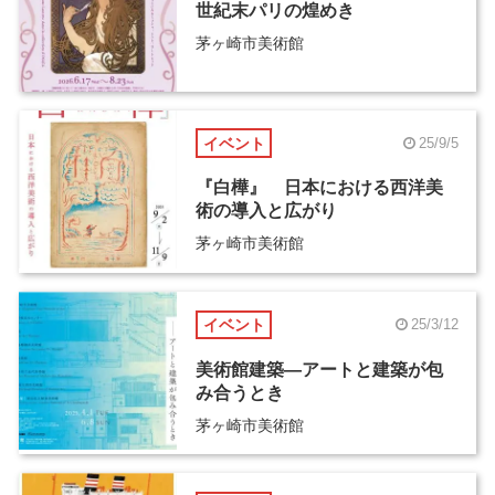
世紀末パリの煌めき
茅ヶ崎市美術館
イベント
25/9/5
『白樺』 日本における西洋美
術の導入と広がり
茅ヶ崎市美術館
イベント
25/3/12
美術館建築―アートと建築が包
み合うとき
茅ヶ崎市美術館