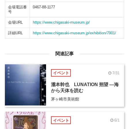
会場電話番
0467-88-1177
号
会場URL
https://www.chigasaki-museum.jp/
詳細URL
https://www.chigasaki-museum.jp/exhibition/7901/
関連記事
イベント
7/31
瀧本幹也 LUNATION 朔望 ―海
から天体を読む
茅ヶ崎市美術館
イベント
6/1