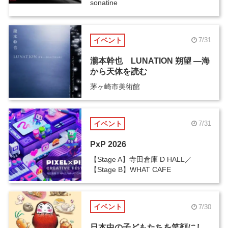
sonatine
イベント
7/31
瀧本幹也 LUNATION 朔望 ―海
から天体を読む
茅ヶ崎市美術館
イベント
7/31
PxP 2026
【Stage A】寺田倉庫 D HALL／
【Stage B】WHAT CAFE
イベント
7/30
日本中の子どもたちを笑顔にし