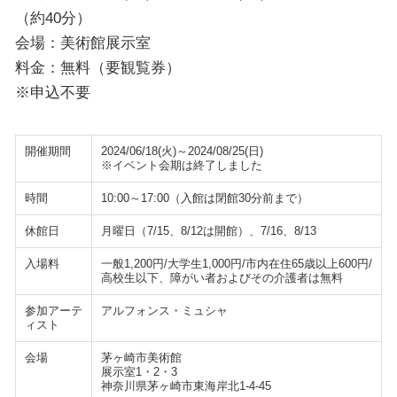
（約40分）
会場：美術館展示室
料金：無料（要観覧券）
※申込不要
開催期間
2024/06/18(火)～2024/08/25(日)
※イベント会期は終了しました
時間
10:00～17:00（入館は閉館30分前まで）
休館日
月曜日（7/15、8/12は開館）、7/16、8/13
入場料
一般1,200円/大学生1,000円/市内在住65歳以上600円/
高校生以下、障がい者およびその介護者は無料
参加アーテ
アルフォンス・ミュシャ
ィスト
会場
茅ヶ崎市美術館
展示室1・2・3
神奈川県茅ヶ崎市東海岸北1-4-45