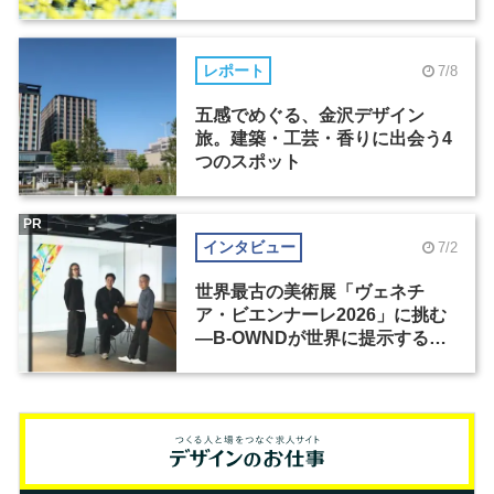
レポート
7/8
五感でめぐる、金沢デザイン
旅。建築・工芸・香りに出会う4
つのスポット
PR
インタビュー
7/2
世界最古の美術展「ヴェネチ
ア・ビエンナーレ2026」に挑む
―B-OWNDが世界に提示する美
の基準とは？（前編）