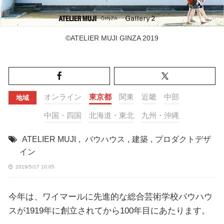
©️ATELIER MUJI GINZA 2019
オンライン
東京都
関東
近畿
中部
地域
中国・四国
北海道・東北
九州・沖縄
ATELIER MUJI
,
バウハウス
,
建築
,
プロダクトデザ
イン
2019/5/17 10:05
今年は、ワイマールに先進的な総合芸術学校バウハウ
スが1919年に創立されてから100年目にあたります。