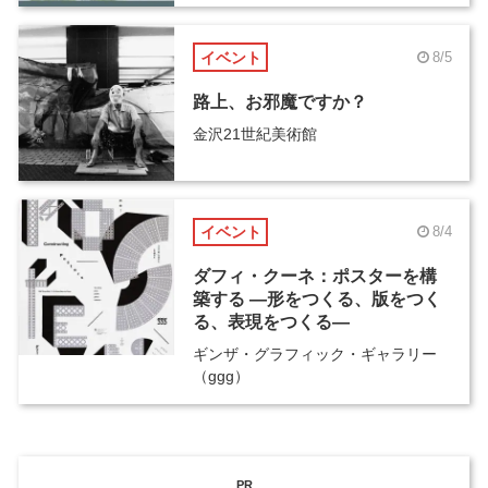
イベント
8/5
路上、お邪魔ですか？
金沢21世紀美術館
イベント
8/4
ダフィ・クーネ：ポスターを構
築する ―形をつくる、版をつく
る、表現をつくる―
ギンザ・グラフィック・ギャラリー
（ggg）
PR