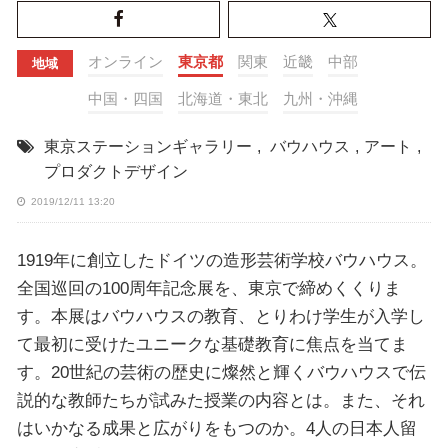
オンライン
東京都
関東
近畿
中部
地域
中国・四国
北海道・東北
九州・沖縄
東京ステーションギャラリー
,
バウハウス
,
アート
,
プロダクトデザイン
2019/12/11 13:20
1919年に創立したドイツの造形芸術学校バウハウス。
全国巡回の100周年記念展を、東京で締めくくりま
す。本展はバウハウスの教育、とりわけ学生が入学し
て最初に受けたユニークな基礎教育に焦点を当てま
す。20世紀の芸術の歴史に燦然と輝くバウハウスで伝
説的な教師たちが試みた授業の内容とは。また、それ
はいかなる成果と広がりをもつのか。4人の日本人留