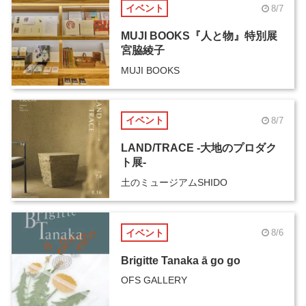
イベント
8/7
MUJI BOOKS『人と物』特別展
宮脇綾子
MUJI BOOKS
イベント
8/7
LAND/TRACE -大地のプロダク
ト展-
土のミュージアムSHIDO
イベント
8/6
Brigitte Tanaka ā go go
OFS GALLERY