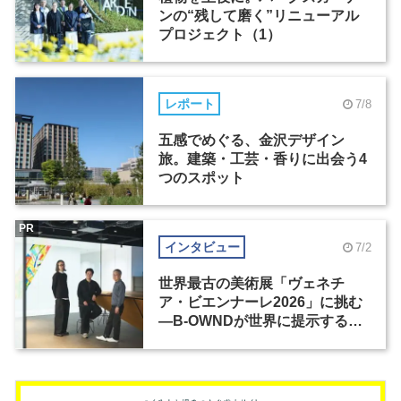
ンの“残して磨く”リニューアル
プロジェクト（1）
レポート
7/8
五感でめぐる、金沢デザイン
旅。建築・工芸・香りに出会う4
つのスポット
PR
インタビュー
7/2
世界最古の美術展「ヴェネチ
ア・ビエンナーレ2026」に挑む
―B-OWNDが世界に提示する美
の基準とは？（前編）