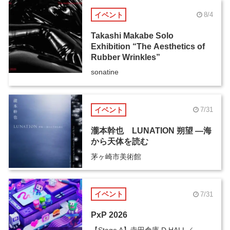
イベント
8/4
Takashi Makabe Solo
Exhibition “The Aesthetics of
Rubber Wrinkles”
sonatine
イベント
7/31
瀧本幹也 LUNATION 朔望 ―海
から天体を読む
茅ヶ崎市美術館
イベント
7/31
PxP 2026
【Stage A】寺田倉庫 D HALL／