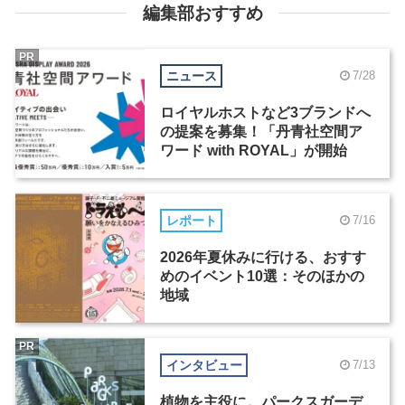
編集部おすすめ
PR
ニュース
7/28
ロイヤルホストなど3ブランドへ
の提案を募集！「丹青社空間ア
ワード with ROYAL」が開始
レポート
7/16
2026年夏休みに行ける、おすす
めのイベント10選：そのほかの
地域
PR
インタビュー
7/13
植物を主役に。パークスガーデ