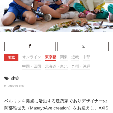
オンライン
東京都
関東
近畿
中部
地域
中国・四国
北海道・東北
九州・沖縄
建築
2015/5/1 0:00
ベルリンを拠点に活動する建築家でありデザイナーの
阿部雅世氏（MasayoAve creation）をお迎えし、AXIS