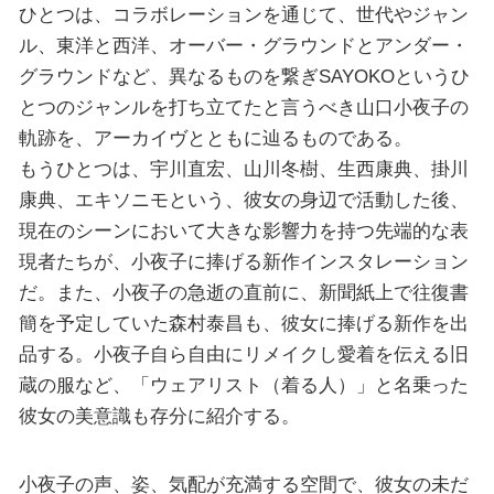
ひとつは、コラボレーションを通じて、世代やジャン
ル、東洋と西洋、オーバー・グラウンドとアンダー・
グラウンドなど、異なるものを繋ぎSAYOKOというひ
とつのジャンルを打ち立てたと言うべき山口小夜子の
軌跡を、アーカイヴとともに辿るものである。
もうひとつは、宇川直宏、山川冬樹、生西康典、掛川
康典、エキソニモという、彼女の身辺で活動した後、
現在のシーンにおいて大きな影響力を持つ先端的な表
現者たちが、小夜子に捧げる新作インスタレーション
だ。また、小夜子の急逝の直前に、新聞紙上で往復書
簡を予定していた森村泰昌も、彼女に捧げる新作を出
品する。小夜子自ら自由にリメイクし愛着を伝える旧
蔵の服など、「ウェアリスト（着る人）」と名乗った
彼女の美意識も存分に紹介する。
小夜子の声、姿、気配が充満する空間で、彼女の未だ