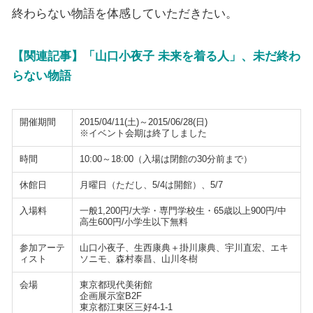
終わらない物語を体感していただきたい。
【関連記事】「山口小夜子 未来を着る人」、未だ終わ
らない物語
開催期間
2015/04/11(土)～2015/06/28(日)
※イベント会期は終了しました
時間
10:00～18:00（入場は閉館の30分前まで）
休館日
月曜日（ただし、5/4は開館）、5/7
入場料
一般1,200円/大学・専門学校生・65歳以上900円/中
高生600円/小学生以下無料
参加アーテ
山口小夜子、生西康典＋掛川康典、宇川直宏、エキ
ィスト
ソニモ、森村泰昌、山川冬樹
会場
東京都現代美術館
企画展示室B2F
東京都江東区三好4-1-1