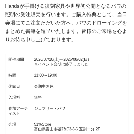
Handsが手掛ける復刻家具や世界初公開となるバワの
照明の受注販売を行います。ご購入特典として、当日
会場にてご注文ただいた方へ、バワのドローイングを
まとめた書籍を進呈いたします。皆様のご来場を心よ
りお待ち申し上げております。
開催期間
2026/07/18(土)～2026/08/02(日)
※イベント会期は終了しました
時間
11:00～19:00
休館日
会期中無休
入場料
無料
参加アーテ
ジェフリー・バワ
ィスト
会場
51%Store
富山県富山市磯部町3-8-6 五割一分 2F