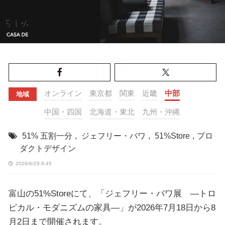
オンライン
東京都
関東
近畿
中部
地域
中国・四国
北海道・東北
九州・沖縄
51% 五割一分
,
ジェフリー・バワ
,
51%Store
,
プロ
ダクトデザイン
2026/6/29 8:45
富山の51%Storeにて、「ジェフリー・バワ展 ―トロ
ピカル・モダニズムの家具―」が2026年7月18日から8
月2日まで開催されます。