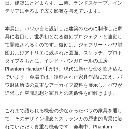
日、建築にとどまらず、工芸、ランドスケープ、イン
テリアに至るまで広く影響を与えています。
本展は、バワが自ら設計した建築のために制作した家
具に着目し、世界初となる復刻プロジェクトと連動し
て開催されるものです。復刻は、ジェフリー・バワ財
団およびアトリエに残された図面、スケッチ、プロト
タイプをもとに、インド・バンガロールの工房
Phantom Handsが手がけ、現代に新たな命を吹き込ん
でいます。会場では、復刻された家具作品に加え、バ
ワ財団所蔵の貴重なアーカイブ資料を展示し、バワが
追求した空間思想と家具との関係性を紐解きます。
これまで語られる機会の少なかったバワの家具を通し
て、そのデザイン理念とスリランカの歴史的背景に触
れていただく貴重な機会です。会期中、Phantom