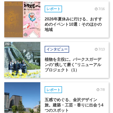
レポート
7/16
2026年夏休みに行ける、おすす
めのイベント10選：そのほかの
地域
PR
インタビュー
7/13
植物を主役に。パークスガーデ
ンの“残して磨く”リニューアル
プロジェクト（1）
レポート
7/8
五感でめぐる、金沢デザイン
旅。建築・工芸・香りに出会う4
つのスポット