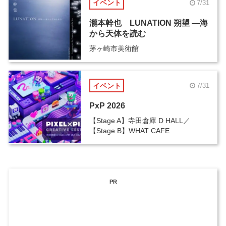
イベント
7/31
瀧本幹也 LUNATION 朔望 ―海
から天体を読む
茅ヶ崎市美術館
イベント
7/31
PxP 2026
【Stage A】寺田倉庫 D HALL／
【Stage B】WHAT CAFE
PR