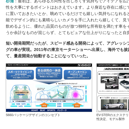
杉浦
：最初は、あらゆる方向性を出し尽くす気持ちでアイデアを広
性を大事にするポイントはおさえています。より身近な存在に感じ
に置いておきたいとか、眺めているだけでも嬉しい気持ちになれる
能でデザイン的にも素晴らしいカメラを手に入れたら嬉しくて、見
飲めるように、優れた品質のものが放つ独特な所有欲を満たす車を
うか余計なものが混じらず、とてもピュアな仕上がりになったと自
短い開発期間だったが、スピード感ある開発によって、アグレッシ
グの車が実現。2011年の東京モーターショーへ出展し、海外でも
て、量産開発が始動することになっていった。
S660パッケージデザインのコンセプト
EV-STERのエクス
性決定、モデル製作