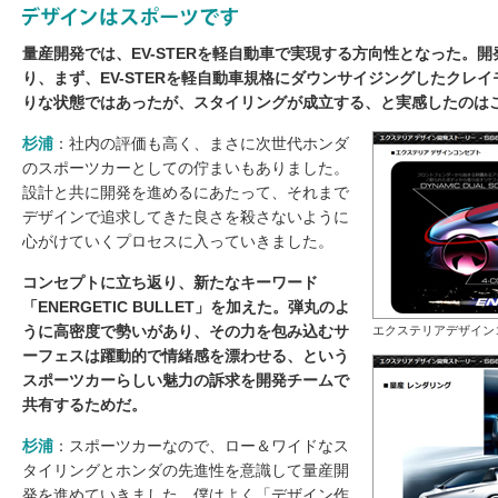
量産開発では、EV-STERを軽自動車で実現する方向性となった。
り、まず、EV-STERを軽自動車規格にダウンサイジングしたクレ
りな状態ではあったが、スタイリングが成立する、と実感したのは
杉浦
：社内の評価も高く、まさに次世代ホンダ
のスポーツカーとしての佇まいもありました。
設計と共に開発を進めるにあたって、それまで
デザインで追求してきた良さを殺さないように
心がけていくプロセスに入っていきました。
コンセプトに立ち返り、新たなキーワード
「ENERGETIC BULLET」を加えた。弾丸のよ
うに高密度で勢いがあり、その力を包み込むサ
エクステリアデザインコン
ーフェスは躍動的で情緒感を漂わせる、という
スポーツカーらしい魅力の訴求を開発チームで
共有するためだ。
杉浦
：スポーツカーなので、ロー＆ワイドなス
タイリングとホンダの先進性を意識して量産開
発を進めていきました。僕はよく「デザイン作