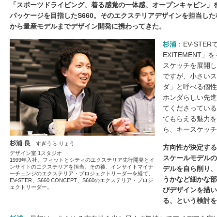
「スポーツドライビング、着る感覚の一体感、オープンキャビン」
パッケージを目指したS660。そのエクステリアデザインを担当し
から量産モデルまでデザイン開発に携わってきた。
杉浦
：EV-STER
EXITEMENT
スケッチを展開し
ですが、小さいス
ダ」と呼べる個性
ホンダらしい先進
てくださっている
てもらえる魅力を
ら、キースケッチ
杉浦 良
すぎうら りょう
方向性が決定する
デザイン室 1スタジオ
スケールモデルの
1999年入社。フィットとシティのエクステリア先行開発とイ
ンサイトのエクステリアを担当。その後、インサイトマイナ
デルを自ら削り、
ーチェンジのエクステリア・プロジェクトリーダーを経て、
うかなど細かな部
EV-STER、S660 CONCEPT、S660のエクステリア・プロジ
ェクトリーダー。
びデザインを描い
る、という検討を