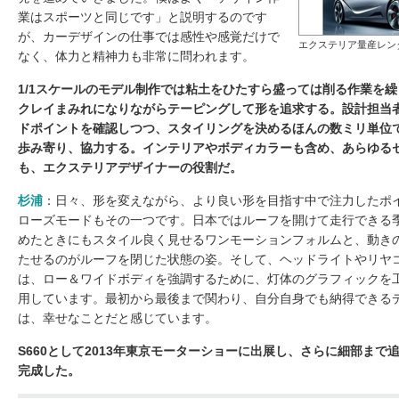
業はスポーツと同じです」と説明するのです
が、カーデザインの仕事では感性や感覚だけで
エクステリア量産レン
なく、体力と精神力も非常に問われます。
1/1スケールのモデル制作では粘土をひたすら盛っては削る作業を
クレイまみれになりながらテーピングして形を追求する。設計担当
ドポイントを確認しつつ、スタイリングを決めるほんの数ミリ単位
歩み寄り、協力する。インテリアやボディカラーも含め、あらゆる
も、エクステリアデザイナーの役割だ。
杉浦
：日々、形を変えながら、より良い形を目指す中で注力したポ
ローズモードもその一つです。日本ではルーフを開けて走行できる
めたときにもスタイル良く見せるワンモーションフォルムと、動き
たせるのがルーフを閉じた状態の姿。そして、ヘッドライトやリヤ
は、ロー＆ワイドボディを強調するために、灯体のグラフィックを工
用しています。最初から最後まで関わり、自分自身でも納得できる
は、幸せなことだと感じています。
S660として2013年東京モーターショーに出展し、さらに細部ま
完成した。