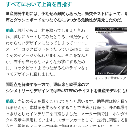
量産開発中期には、予期せぬ難関もあった。衝突テストによって、
席とダッシュボードをつなぐ柱にぶつかる危険性が発覚したのだ。
稲森
：設計からは、柱を取ってしまえと言わ
れ、試しにカットしてみたところ、何だかよく
わからないデザインになってしまって‥‥‥。
スーパーコックピットをうたっているのに、全
くそのイメージが伝わりません。そこをなんと
か、右手が当たらないような形状にするため
に、コックピットまでつながる柱のラインをす
べてデザインし直しました。
インテリア量産レンダ
問題点を解決する一方で、運転席と助手席のア
シンメトリーなデザインではEV-STERのテイストを量産モデルに
稲森
：当初の考えを貫くことはできたと思います。助手席は控え目
れませんが、素材感を柔らかくすることで快適さは保ち、外の風景
っきりとしたインテリアを目指しました。メーター類では、ホンダ
タル表示を採用しています。スポーツカーとして、走行に関連する
うに、視線をメーターの中央に集中させるレイアウトにしました。