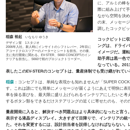
に、アルミの棒を
際に組み上げて手
ながら空間を決め
の末、メッセージ
調したコックピッ
稲森 裕起
いなもり ゆうき
コックピットに収
デザイン室 1スタジオ
ングは、ドライバ
2006年入社。新人時にインサイトのシフトレバー、2年目に
アコードクロスツアーのメーターとシートを担当。その後、
イメージだ。運転
主に先行開発に関わる。EV-STER、S660 CONCEPTのイン
助手席は黒一色で
テリアを担当し、S660で初のプロジェクトリーダー。
なっている。20
表したこのEV-STERのコンセプトは、量産体制でも受け継がれてい
稲森
：コンセプトは、単純な表現かも知れませんが「SUPER COCKPI
す。これは誰にでも簡単にメッセージが届くようにあえて明快に表
車を操る喜びを、最大限に盛り上げられるインテリアにしたいと考
するボタン類をできるだけステアリングの近くに寄せたのも、その
量産開発に入ると、解決すべき問題点はより具体的になったと言う
表示する液晶ディスプレイ。大きすぎて目障りで、インテリアの統
た。それを変更するには、設計担当者を説得しなければならない。