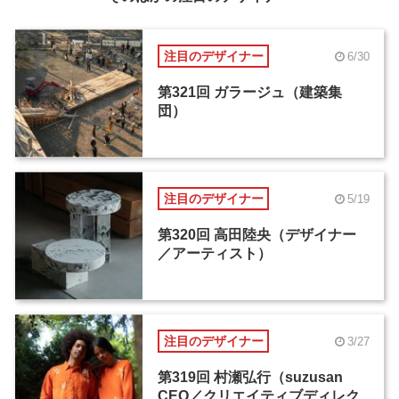
注目のデザイナー
6/30
第321回 ガラージュ（建築集
団）
注目のデザイナー
5/19
第320回 高田陸央（デザイナー
／アーティスト）
注目のデザイナー
3/27
第319回 村瀬弘行（suzusan
CEO／クリエイティブディレク