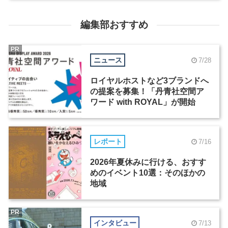
編集部おすすめ
PR
ニュース
7/28
ロイヤルホストなど3ブランドへ
の提案を募集！「丹青社空間ア
ワード with ROYAL」が開始
レポート
7/16
2026年夏休みに行ける、おすす
めのイベント10選：そのほかの
地域
PR
インタビュー
7/13