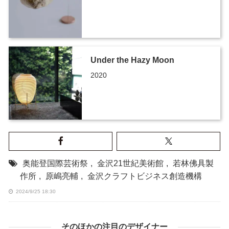
Under the Hazy Moon
2020
奥能登国際芸術祭
,
金沢21世紀美術館
,
若林佛具製
作所
,
原嶋亮輔
,
金沢クラフトビジネス創造機構
2024/9/25 18:30
そのほかの注目のデザイナー