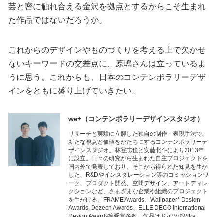
芸と密に触れ合える金沢を拠点とするからこそ生まれ
た作品ではないだろうか。
これからのデザインやものづくりを考える上で欠かせ
ないキーワードの交差点に、原嶋さんは立っているよ
うに思う。これからも、日本のコンテンポラリーデザ
インをともに盛り上げていきたい。
we+
（コンテンポラリーデザインスタジオ）
リサーチと実験に⽴脚した独⾃の制作・表現⼿法で、
新たな視点と価値をかたちにするコンテンポラリーデ
ザインスタジオ。林登志也と安藤北⽃により2013年
に設⽴。日々の研究から生まれた自主プロジェクトを
国内外で発表しており、そこから得られた知見を生か
した、R&Dやインスタレーション等のコミッションワ
ーク、プロダクト開発、空間デザイン、アートディレ
クションなど、さまざまな企業や組織のプロジェクト
を手がける。FRAME Awards、Wallpaper* Design
Awards, Dezeen Awards、ELLE DECO International
Design Awards等受賞多数。作品はドイツのVitra