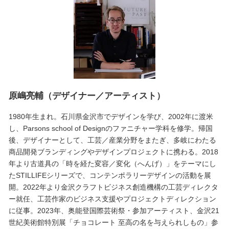
原嶋亮輔（デザイナー／アーティスト）
1980年生まれ。石川県金沢市でデザインを学び、2002年に渡米
し、Parsons school of Designのファニチャー学科を修学。帰国
後、デザイナーとして、工芸／産業分野をまたぎ、多岐にわたる
商品開発ブランディングやデザインプロジェクトに携わる。2018
年より古道具の「時を経た変容／変化（へんげ）」をテーマにし
たSTILLIFEシリーズで、コンテンポラリーデザインの活動を展
開。2022年より金沢クラフトビジネス創造機構の工芸ディレクタ
ー就任、工芸作家のビジネス支援やプロジェクトディレクション
に従事。2023年、奥能登国際芸術祭・参加アーティスト、金沢21
世紀美術館特別展「チョコレート 至高の名を与えられしもの」参