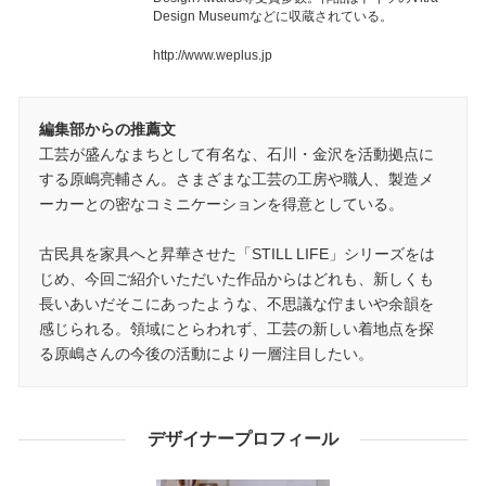
Design Museumなどに収蔵されている。
http://www.weplus.jp
編集部からの推薦文
工芸が盛んなまちとして有名な、石川・金沢を活動拠点に
する原嶋亮輔さん。さまざまな工芸の工房や職人、製造メ
ーカーとの密なコミニケーションを得意としている。
古民具を家具へと昇華させた「STILL LIFE」シリーズをは
じめ、今回ご紹介いただいた作品からはどれも、新しくも
長いあいだそこにあったような、不思議な佇まいや余韻を
感じられる。領域にとらわれず、工芸の新しい着地点を探
る原嶋さんの今後の活動により一層注目したい。
デザイナープロフィール