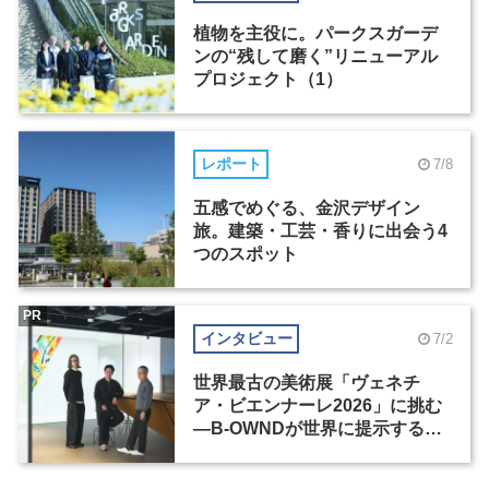
植物を主役に。パークスガーデ
ンの“残して磨く”リニューアル
プロジェクト（1）
レポート
7/8
五感でめぐる、金沢デザイン
旅。建築・工芸・香りに出会う4
つのスポット
PR
インタビュー
7/2
世界最古の美術展「ヴェネチ
ア・ビエンナーレ2026」に挑む
―B-OWNDが世界に提示する美
の基準とは？（前編）