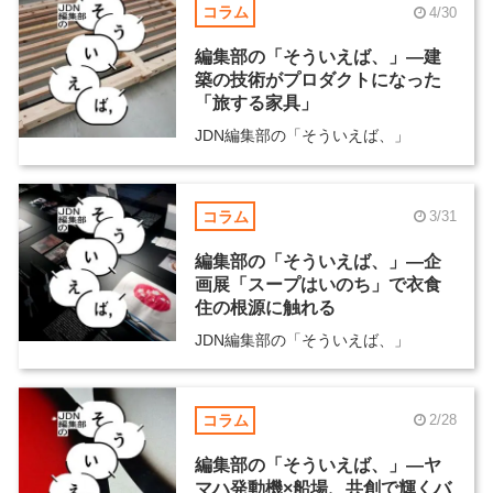
コラム
4/30
編集部の「そういえば、」―建
築の技術がプロダクトになった
「旅する家具」
JDN編集部の「そういえば、」
コラム
3/31
編集部の「そういえば、」―企
画展「スープはいのち」で衣食
住の根源に触れる
JDN編集部の「そういえば、」
コラム
2/28
編集部の「そういえば、」―ヤ
マハ発動機×船場、共創で輝くバ