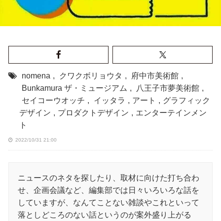
nomena
,
クワクボリョウタ
,
府中市美術館
,
Bunkamura ザ・ミュージアム
,
八王子市夢美術館
,
セイコーウオッチ
,
イッタラ
,
アート
,
グラフィック
デザイン
,
プロダクトデザイン
,
エンターテインメン
ト
2022/10/31 21:00
ニュースのネタを探したり、取材に向けた打ち合わ
せ、企画会議など、編集部では日々いろいろな話を
していますが、なんてことない雑談やこれといって
落としどころのない話というのが案外盛り上がる