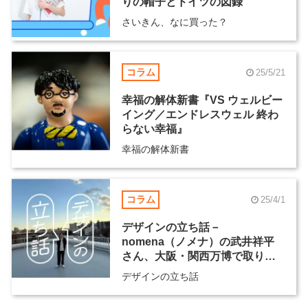
りの帽子とドイツの図録
さいきん、なに買った？
コラム
25/5/21
幸福の解体新書『VS ウェルビー
イング／エンドレスウェル 終わ
らない幸福』
幸福の解体新書
コラム
25/4/1
デザインの立ち話－
nomena（ノメナ）の武井祥平
さん、大阪・関西万博で取り組
む“前例のないものづくり”
デザインの立ち話