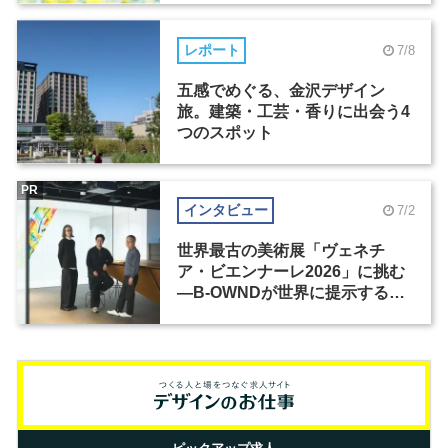
レポート
7/8
五感でめぐる、金沢デザイン
旅。建築・工芸・香りに出会う4
つのスポット
PR
インタビュー
7/2
世界最古の美術展「ヴェネチ
ア・ビエンナーレ2026」に挑む
―B-OWNDが世界に提示する美
の基準とは？（前編）