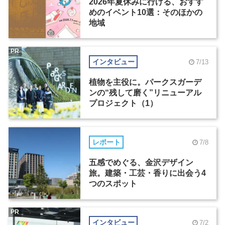
2026年夏休みに行ける、おすす
めのイベント10選：そのほかの
地域
PR
インタビュー
7/13
植物を主役に。パークスガーデ
ンの“残して磨く”リニューアル
プロジェクト（1）
レポート
7/8
五感でめぐる、金沢デザイン
旅。建築・工芸・香りに出会う4
つのスポット
PR
インタビュー
7/2