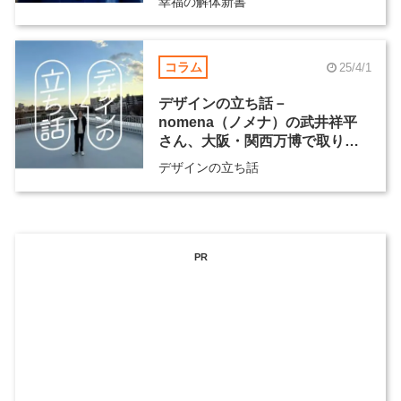
幸福の解体新書
コラム
25/4/1
デザインの立ち話－
nomena（ノメナ）の武井祥平
さん、大阪・関西万博で取り組
む“前例のないものづくり”
デザインの立ち話
PR