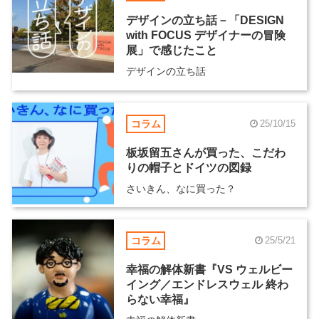
デザインの立ち話－「DESIGN
with FOCUS デザイナーの冒険
展」で感じたこと
デザインの立ち話
コラム
25/10/15
板坂留五さんが買った、こだわ
りの帽子とドイツの図録
さいきん、なに買った？
コラム
25/5/21
幸福の解体新書『VS ウェルビー
イング／エンドレスウェル 終わ
らない幸福』