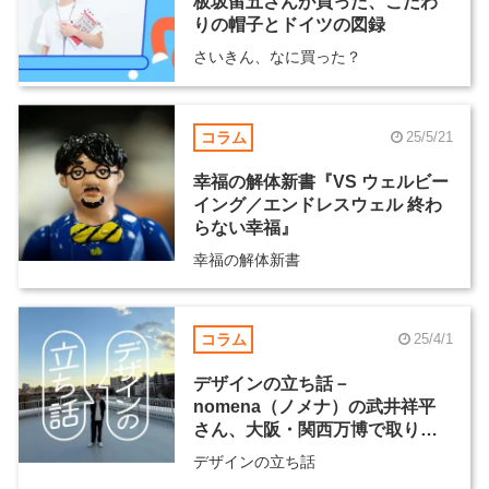
板坂留五さんが買った、こだわ
りの帽子とドイツの図録
さいきん、なに買った？
コラム
25/5/21
幸福の解体新書『VS ウェルビー
イング／エンドレスウェル 終わ
らない幸福』
幸福の解体新書
コラム
25/4/1
デザインの立ち話－
nomena（ノメナ）の武井祥平
さん、大阪・関西万博で取り組
む“前例のないものづくり”
デザインの立ち話