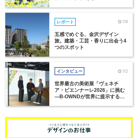
レポート
7/8
五感でめぐる、金沢デザイン
旅。建築・工芸・香りに出会う4
つのスポット
PR
インタビュー
7/2
世界最古の美術展「ヴェネチ
ア・ビエンナーレ2026」に挑む
―B-OWNDが世界に提示する美
の基準とは？（前編）