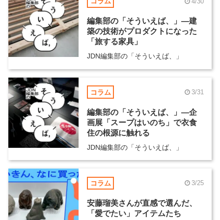
コラム
4/30
編集部の「そういえば、」―建
築の技術がプロダクトになった
「旅する家具」
JDN編集部の「そういえば、」
コラム
3/31
編集部の「そういえば、」―企
画展「スープはいのち」で衣食
住の根源に触れる
JDN編集部の「そういえば、」
コラム
3/25
安藤瑠美さんが直感で選んだ、
「愛でたい」アイテムたち