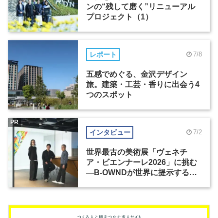
ンの“残して磨く”リニューアル
プロジェクト（1）
レポート
7/8
五感でめぐる、金沢デザイン
旅。建築・工芸・香りに出会う4
つのスポット
PR
インタビュー
7/2
世界最古の美術展「ヴェネチ
ア・ビエンナーレ2026」に挑む
―B-OWNDが世界に提示する美
の基準とは？（前編）