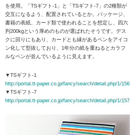
を使用。「TSギフト-1」と「TSギフト-7」の2種類が
交互になるよう、配置されているとか。パッケージ、
書籍の表紙、カード類で使われることを想定し、四六
判200kgという厚めのものが選ばれたそうです。デス
クに回りにもあり、カードとも縁があるペンをアイコ
ン化して型抜しており、1年分の紙を重ねるとカラフ
ルなペンが並んでいるように見えます。
▼TSギフト-1
http://portal.tt-paper.co.jp/fancy/search/detail.php/1/156
▼TSギフト-7
http://portal.tt-paper.co.jp/fancy/search/detail.php/1/157