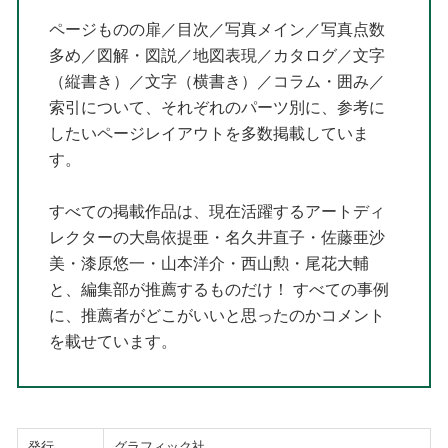
ページものの扉／目次／写真メイン／写真点数
多め／図解・図説／地図表現／カタログ／文字
（縦書き）／文字（横書き）／コラム・囲み／
索引について、それぞれのパーツ別に、参考に
したいページレイアウトを多数掲載していま
す。
すべての掲載作品は、現在活躍するアートディ
レクターの大島依提亜・名久井直子・佐藤亜沙
美・漆原悠一・山本洋介・西山勲・尾花大輔
と、編集部が推薦するものだけ！ すべての事例
に、推薦者がどこがいいと思ったのかコメント
を載せています。
発行
グラフィック社