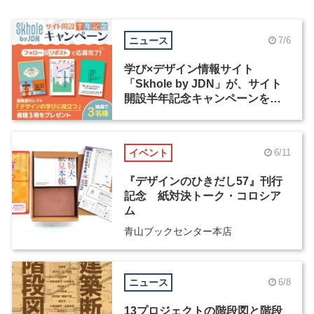
ニュース
7/6
学び×デザイン情報サイト
「Skhole by JDN」が、サイト
開設半年記念キャンペーンを実
施中
イベント
6/11
『デザインのひきだし57』刊行
記念 紙対決トーク・コロシア
ム
青山ブックセンター本店
ニュース
6/8
13プロジェクトの階段図と階段