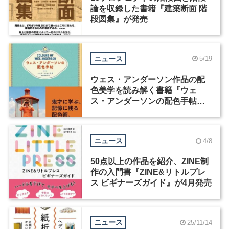
論を収録した書籍『建築断面 階
段図集』が発売
ニュース
5/19
ウェス・アンダーソン作品の配
色美学を読み解く書籍『ウェ
ス・アンダーソンの配色手帖』
が発売
ニュース
4/8
50点以上の作品を紹介、ZINE制
作の入門書『ZINE&リトルプレ
ス ビギナーズガイド』が4月発売
ニュース
25/11/14