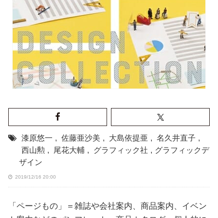
漆原悠一
,
佐藤亜沙美
,
大島依提亜
,
名久井直子
,
西山勲
,
尾花大輔
,
グラフィック社
,
グラフィックデ
ザイン
2019/12/16 20:00
「ページもの」＝雑誌や会社案内、商品案内、イベン