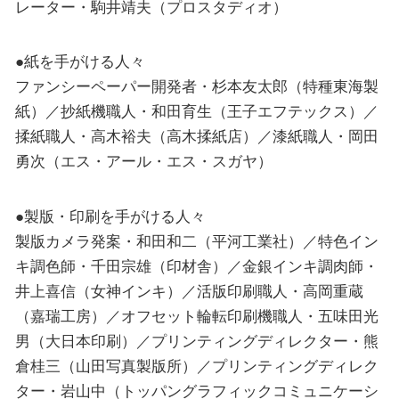
レーター・駒井靖夫（プロスタディオ）
●紙を手がける人々
ファンシーペーパー開発者・杉本友太郎（特種東海製
紙）／抄紙機職人・和田育生（王子エフテックス）／
揉紙職人・高木裕夫（高木揉紙店）／漆紙職人・岡田
勇次（エス・アール・エス・スガヤ）
●製版・印刷を手がける人々
製版カメラ発案・和田和二（平河工業社）／特色イン
キ調色師・千田宗雄（印材舎）／金銀インキ調肉師・
井上喜信（女神インキ）／活版印刷職人・高岡重蔵
（嘉瑞工房）／オフセット輪転印刷機職人・五味田光
男（大日本印刷）／プリンティングディレクター・熊
倉桂三（山田写真製版所）／プリンティングディレク
ター・岩山中（トッパングラフィックコミュニケーシ