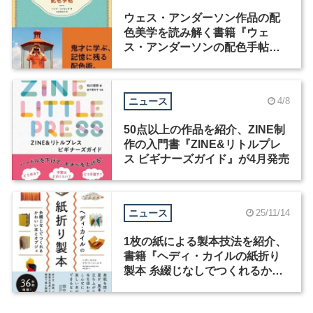
ウェス・アンダーソン作品の配
色美学を読み解く書籍『ウェ
ス・アンダーソンの配色手帖』
が発売
ニュース
4/8
50点以上の作品を紹介、ZINE制
作の入門書『ZINE&リトルプレ
ス ビギナーズガイド』が4月発売
ニュース
25/11/14
1枚の紙による製本技法を紹介、
書籍『ヘディ・カイルの紙折り
製本 糸綴じなしでつくれるかわ
いい本とオブジェ』が発売