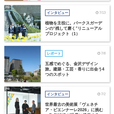
PR
インタビュー
7/13
植物を主役に。パークスガーデ
ンの“残して磨く”リニューアル
プロジェクト（1）
レポート
7/8
五感でめぐる、金沢デザイン
旅。建築・工芸・香りに出会う4
つのスポット
PR
インタビュー
7/2
世界最古の美術展「ヴェネチ
ア・ビエンナーレ2026」に挑む