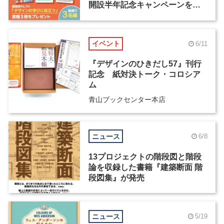
開設半年記念キャンペーンを実
施中
イベント
6/11
『デザインのひきだし57』刊行
記念 紙対決トーク・コロシア
ム
青山ブックセンター本店
ニュース
6/8
13プロジェクトの階段図と階段
論を収録した書籍『建築断面 階
段図集』が発売
ニュース
5/19