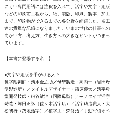
にくい専門用語には注釈を入れて、活字や文字・組版
などの印刷前工程から、紙、製版、印刷、製本、加工
まで、印刷物ができるまでの各分野を網羅した、名工
達の貴重な記録になりました。いまの世代の仕事への
向かい方、考え方、生き方への大きなヒントがつまっ
ています。
【本書に登場する名工】
●文字や組版を手がける人々
種字彫刻師・清水金之助／母型製造・高内一（岩田母
型製造所）／タイトルデザイナー・篠原榮太／活字母
型開発技師・細谷敏治（国際母型）／モノタイプ活字
鋳造・塚田正弘（佐々木活字店）／活字鋳造職人・大
松初行（築地活字）／植字工・森修治／手動写植オペ