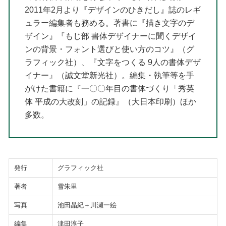
2011年2月より『デザインのひきだし』誌のレギ
ュラー編集者も務める。著書に『描き文字のデ
ザイン』『もじ部 書体デザイナーに聞くデザイ
ンの背景・フォント選びと使い方のコツ』（グ
ラフィック社）、『文字をつくる 9人の書体デザ
イナー』（誠文堂新光社）。編集・執筆等を手
がけた書籍に『一〇〇年目の書体づくり「秀英
体 平成の大改刻」の記録』（大日本印刷）ほか
多数。
発行
グラフィック社
著者
雪朱里
写真
池田晶紀＋川瀬一絵
編集
津田淳子