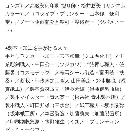
ョンズ）／高級美術印刷 摺り師・松井勝美（サンエム
カラー）／コロタイプ・プリンター・山本修（便利
堂）／ノート企画開発と罫引・渡邉精一（ツバメノー
ト）
●製本・加工を手がける人々
手差しラミネート加工・宮下和幸（ミユキ化工）／工
業彫刻職人・中田公一（ツジカワ）／箔押し職人・佐
藤勇（コスモテック）／転写シール製造・富田暁（扶
桑）／断裁・型抜き加工職人 山田善之・鈴木勝也（成
貢紙工）／製本資材販売・伊藤芳雄（伊藤信男商店）
／製本マイスター・青木英一（松岳社 青木製本所）／
製本職人・町田邦雄（三水舎）／紙工職人・坂本政弥
（坂本紙工所）／本函製造・加藤義夫（加藤製函所）
／印刷物収集家・水野雅生（ミズノ・プリンティン
グ・ミュージアム）