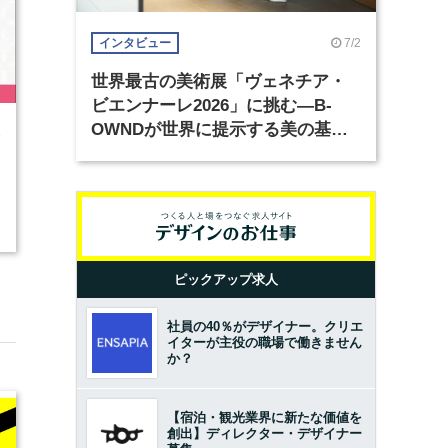
7/2
インタビュー
世界最古の美術展「ヴェネチア・
ビエンナーレ2026」に挑む―B-
OWNDが世界に提示する美の基準
8
とは？（前編）
ピックアップ求人
社員の40％がデザイナー。クリエ
イターが主役の職場で働きません
か？
【宿泊・観光業界に新たな価値を
創出】ディレクター・デザイナー