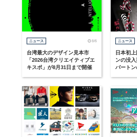
8/6
ニュース
ニュース
台湾最大のデザイン見本市
日本初上
「2026台湾クリエイティブエ
ンの没入
キスポ」が8月31日まで開催
バートン
京・豊洲
PR