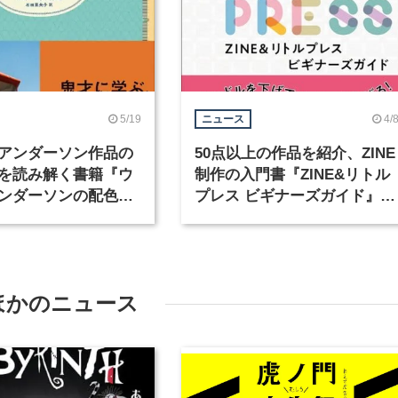
5/19
4/
ニュース
アンダーソン作品の
50点以上の作品を紹介、ZINE
を読み解く書籍『ウ
制作の入門書『ZINE&リトル
ンダーソンの配色手
プレス ビギナーズガイド』が
売
4月発売
ほかのニュース