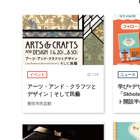
7/28
イベント
ニュース
アーツ・アンド・クラフツと
学び×デ
デザイン｜そして民藝
「Skhol
ト開設半
豊田市民芸館
を実施中