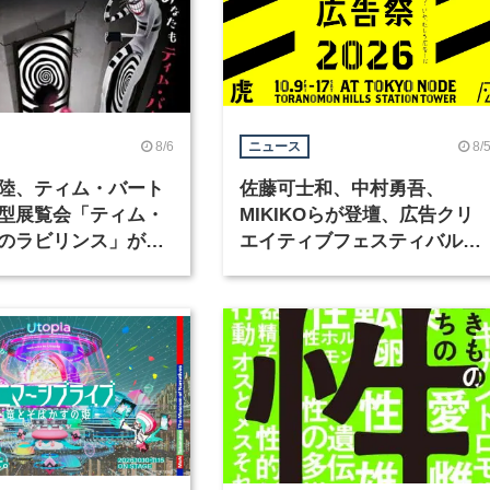
8/6
8/
ニュース
陸、ティム・バート
佐藤可士和、中村勇吾、
型展覧会「ティム・
MIKIKOらが登壇、広告クリ
のラビリンス」が東
エイティブフェスティバル
で開催
「虎ノ門広告祭」の第2回が
催