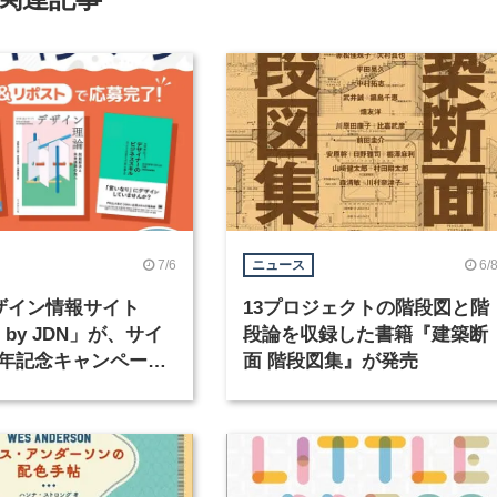
7/6
6/
ニュース
ザイン情報サイト
13プロジェクトの階段図と階
e by JDN」が、サイ
段論を収録した書籍『建築断
年記念キャンペーン
面 階段図集』が発売