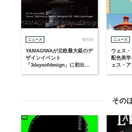
5/20
ニュース
ニュース
YAMAGIWAが北欧最大級のデ
ウェス・
ザインイベント
配色美学
「3daysofdesign」に初出
ェス・ア
展、新作照明コレクションを
帖』が発
発表
その
PR