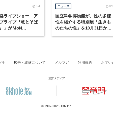
8/4
8/
ニュース
楽ライブショー「ア
国立科学博物館が、性の多様
ブライブ『竜とそば
性を紹介する特別展「生きも
』」がＭoN
のたちの性」を10月31日から
waで開催
開催
会社
広告・取材について
メルマガ
利用規約
お問い
運営メディア
© 1997-2026
JDN Inc.