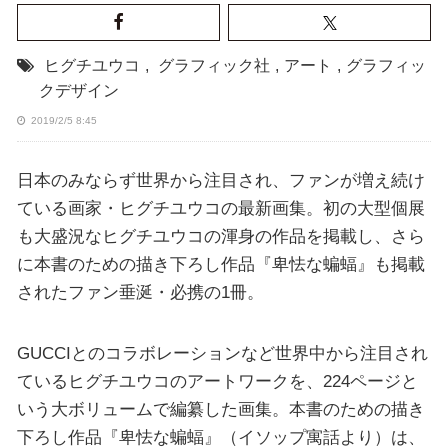
ヒグチユウコ
,
グラフィック社
,
アート
,
グラフィッ
クデザイン
2019/2/5 8:45
日本のみならず世界から注目され、ファンが増え続け
ている画家・ヒグチユウコの最新画集。初の大型個展
も大盛況なヒグチユウコの渾身の作品を掲載し、さら
に本書のための描き下ろし作品『卑怯な蝙蝠』も掲載
されたファン垂涎・必携の1冊。
GUCCIとのコラボレーションなど世界中から注目され
ているヒグチユウコのアートワークを、224ページと
いう大ボリュームで編纂した画集。本書のための描き
下ろし作品『卑怯な蝙蝠』（イソップ寓話より）は、