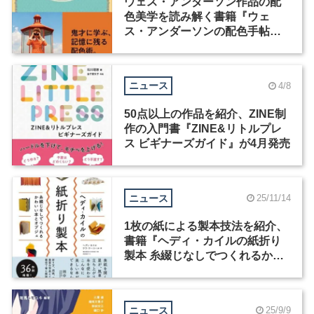
ウェス・アンダーソン作品の配
色美学を読み解く書籍『ウェ
ス・アンダーソンの配色手帖』
が発売
ニュース
4/8
50点以上の作品を紹介、ZINE制
作の入門書『ZINE&リトルプレ
ス ビギナーズガイド』が4月発売
ニュース
25/11/14
1枚の紙による製本技法を紹介、
書籍『ヘディ・カイルの紙折り
製本 糸綴じなしでつくれるかわ
いい本とオブジェ』が発売
ニュース
25/9/9