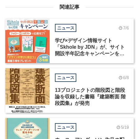
関連記事
ニュース
7/6
学び×デザイン情報サイト
「Skhole by JDN」が、サイト
開設半年記念キャンペーンを実
施中
ニュース
6/8
13プロジェクトの階段図と階段
論を収録した書籍『建築断面 階
段図集』が発売
ニュース
5/19