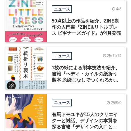
ニュース
4/8
50点以上の作品を紹介、ZINE制
作の入門書『ZINE&リトルプレ
ス ビギナーズガイド』が4月発売
ニュース
25/11/14
1枚の紙による製本技法を紹介、
書籍『ヘディ・カイルの紙折り
製本 糸綴じなしでつくれるかわ
いい本とオブジェ』が発売
ニュース
25/9/9
有馬トモユキが15人のクリエイ
ターと対話、デザインの本質を
探る書籍『デザインの入口と出