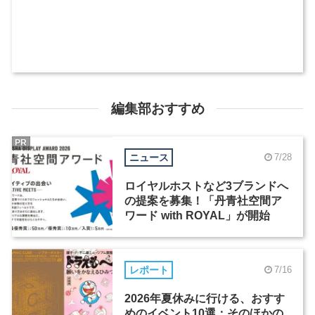
編集部おすすめ
PR
ニュース
7/28
ロイヤルホストなど3ブランドへ
の提案を募集！「丹青社空間ア
ワード with ROYAL」が開始
レポート
7/16
2026年夏休みに行ける、おすす
めのイベント10選：そのほかの