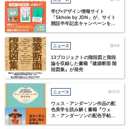
学び×デザイン情報サイト
「Skhole by JDN」が、サイト
開設半年記念キャンペーンを実
施中
ニュース
6/8
13プロジェクトの階段図と階段
論を収録した書籍『建築断面 階
段図集』が発売
ニュース
5/19
ウェス・アンダーソン作品の配
色美学を読み解く書籍『ウェ
ス・アンダーソンの配色手帖』
が発売