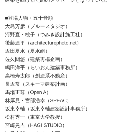
建築を続けるためのメッセージとなっている。
■登場人物・五十音順
大島芳彦（ブルースタジオ）
河野直・桃子（つみき設計施工社）
後藤連平（architecturephoto.net）
坂田夏水（夏水組）
佐久間悠（建築再構企画）
嶋田洋平（らいおん建築事務所）
高橋寿太郎（創造系不動産）
長坂常（スキーマ建築計画）
馬場正尊（Open A）
林厚見・宮部浩幸（SPEAC）
坂東幸輔（坂東幸輔建築設計事務所）
松村秀一（東京大学教授）
宮崎晃吉（HAGI STUDIO）