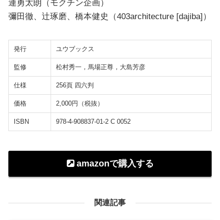
連勇太朗（モクチン企画）
彌田徹、辻琢磨、橋本健史（403architecture [dajiba]）
発行
ユウブックス
監修
松村秀一，馬場正尊，大島芳彦
仕様
256頁 四六判
価格
2,000円（税抜）
ISBN
978-4-908837-01-2 C 0052
amazonで購入する
関連記事