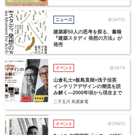
発売
ニュース
24/7/11
建築家50人の思考を探る、書籍
『建築スタディ 発想の方法』が
発売
イベント
24/7/4
山倉礼士×飯島直樹×浅子佳英
インテリアデザインの潮流を読
み解く―2000年頃から現在まで
二子玉川 蔦屋家電
イベント
23/6/23