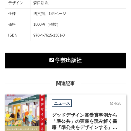
デザイン
森口耕次
仕様
四六判、184ページ
価格
1800円（税抜）
ISBN
978-4-7615-1361-0
学芸出版社
関連記事
ニュース
4/28
グッドデザイン賞受賞事例から
「準公共」の実践を読み解く書
籍『準公共をデザインする』が