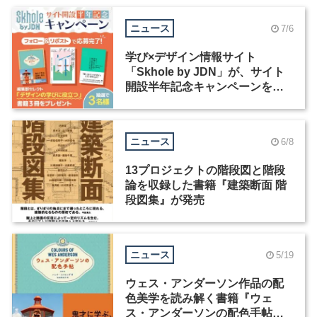
ニュース
7/6
学び×デザイン情報サイト
「Skhole by JDN」が、サイト
開設半年記念キャンペーンを実
施中
ニュース
6/8
13プロジェクトの階段図と階段
論を収録した書籍『建築断面 階
段図集』が発売
ニュース
5/19
ウェス・アンダーソン作品の配
色美学を読み解く書籍『ウェ
ス・アンダーソンの配色手帖』