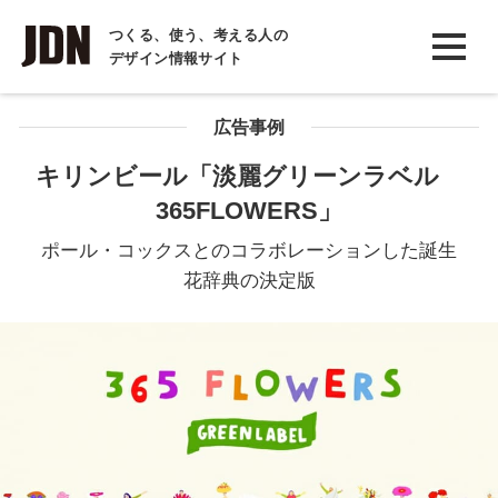
INTERVIEW
つくる、使う、考える人の
デザイン情報サイト
インタビュー
REPORT
広告事例
レポート
キリンビール「淡麗グリーンラベル
365FLOWERS」
COLUMN
コラム
ポール・コックスとのコラボレーションした誕生
花辞典の決定版