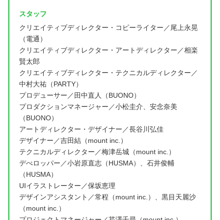
スタッフ
クリエイティブディレクター・コピーライター／尾上永晃
（電通）
クリエイティブディレクター・アートディレクター／相楽
賢太郎
クリエイティブディレクター・テクニカルディレクター／
中村大祐（PARTY）
プロデューサー／田中直人（BUONO）
プロダクションマネージャー／小松圭介、安念奈美
（BUONO）
アートディレクター・デザイナー／長谷川弘佳
デザイナー／吉田結（mount inc.）
テクニカルディレクター／梅津岳城（mount inc.）
デべロッパー／小岩原直志（HUSMA）、石井俊輔
（HUSMA）
UIイラストレーター／保坂恵理
デザインアシスタント／常程（mount inc.）、黒目天麗沙
（mount inc.）
プロジェクトマネージャー／芹澤千尋（mount inc.）