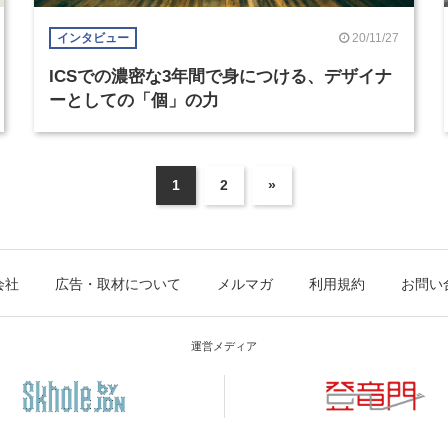
20/11/27
インタビュー
ICSでの濃密な3年間で身につける、デザイナ
ーとしての「個」の力
1
2
»
会社
広告・取材について
メルマガ
利用規約
お問い
運営メディア