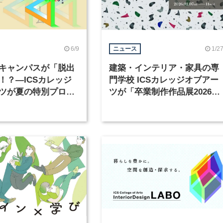
6/9
1/2
ニュース
キャンパスが「脱出
建築・インテリア・家具の専
！？―ICSカレッジ
門学校 ICSカレッジオブアー
ツが夏の特別プログ
ツが「卒業制作作品展2026」
催
を開催