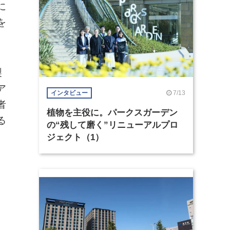
に
を
製
ア
7/13
インタビュー
者
植物を主役に。パークスガーデン
る
の“残して磨く”リニューアルプロ
ジェクト（1）