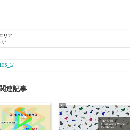
エリア
ほか
1105_1/
関連記事
PR