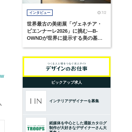
7/2
インタビュー
世界最古の美術展「ヴェネチア・
ビエンナーレ2026」に挑む―B-
OWNDが世界に提示する美の基準
とは？（前編）
_w
ピックアップ求人
インテリアデザイナーを募集
い
紙媒体を中心とした通販カタログ
制作が大好きなデザイナーさん大