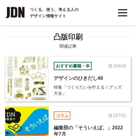
INTERVIEW
つくる、使う、考える人の
デザイン情報サイト
インタビュー
REPORT
凸版印刷
レポート
関連記事
COLUMN
おすすめ書籍・本
23/6/30
コラム
デザインのひきだし49
特集「つくりたいを叶える！グッズ
大全」
コラム
22/7/31
編集部の「そういえば、」2022
年7月