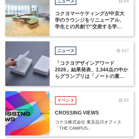
ニュース
4/8
コクヨマーケティングが中京大
学のラウンジをリニューアル、
学生との共創で“交差する学
び”の場を実現
ニュース
3/17
「コクヨデザインアワード
2026」結果発表、1,344点の中か
らグランプリは「ノートの素」
に決定
イベント
3/5
CROSSING VIEWS
コクヨ株式会社 東京品川オフィス
「THE CAMPUS」