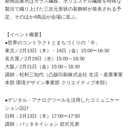
新商品展示はガラス繊維、ポリエステル繊維を特殊な
製法で織り上げた三次元形状の装飾材が発表される予
定。そのほか4商品が会場に並ぶ。
【イベント概要】
●世界のコントラクトとまちづくりの「今」
東京／2⽉13⽇（⽊）・14⽇（⾦）15:00〜16:30
名古屋／2月19日（水）15:00～16:30
大阪／2月21日（金）15:00～16:30
講師：松村三知代（凸版印刷株式会社 ⽣活・産業事業
本部 環境デザイン事業部 クリエイティブ本部）
●デジタル・アナログツールを活⽤したコミュニケー
ション設計
⽇時：2⽉13⽇（⽊）17:00〜17:50
講師：バッタネイション 岩沢兄弟