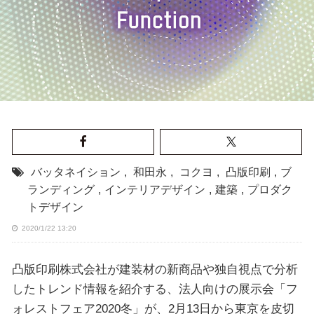
バッタネイション
,
和田永
,
コクヨ
,
凸版印刷
,
ブ
ランディング
,
インテリアデザイン
,
建築
,
プロダク
トデザイン
2020/1/22 13:20
凸版印刷株式会社が建装材の新商品や独自視点で分析
したトレンド情報を紹介する、法人向けの展示会「フ
ォレストフェア2020冬」が、2月13日から東京を皮切