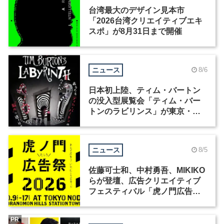
台湾最大のデザイン見本市
「2026台湾クリエイティブエキ
スポ」が8月31日まで開催
ニュース
8/6
日本初上陸、ティム・バートン
の没入型展覧会「ティム・バー
トンのラビリンス」が東京・豊
洲で開催
ニュース
8/5
佐藤可士和、中村勇吾、MIKIKO
らが登壇、広告クリエイティブ
フェスティバル「虎ノ門広告
祭」の第2回が開催
PR