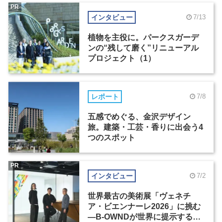
PR
インタビュー
7/13
植物を主役に。パークスガーデ
ンの“残して磨く”リニューアル
プロジェクト（1）
レポート
7/8
五感でめぐる、金沢デザイン
旅。建築・工芸・香りに出会う4
つのスポット
PR
インタビュー
7/2
世界最古の美術展「ヴェネチ
ア・ビエンナーレ2026」に挑む
―B-OWNDが世界に提示する美