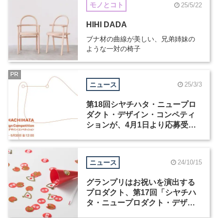
モノとコト
25/5/22
HIHI DADA
ブナ材の曲線が美しい、兄弟姉妹の
ような一対の椅子
PR
ニュース
25/3/3
第18回シヤチハタ・ニュープロ
ダクト・デザイン・コンペティ
ションが、4月1日より応募受付
開始
ニュース
24/10/15
グランプリはお祝いを演出する
プロダクト、第17回「シヤチハ
タ・ニュープロダクト・デザイ
ン・コンペティション」受賞作