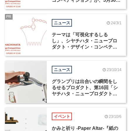
コンペティション」が、5月30日
まで応募を受付中
PR
ニュース
24/3/1
テーマは「可視化するしる
し」、シヤチハタ・ニュープロ
ダクト・デザイン・コンペティ
ションが4月1日から応募受付開
始
ニュース
23/10/14
グランプリは出合いの瞬間をし
るせるプロダクト、第16回「シ
ヤチハタ・ニュープロダクト・
デザイン・コンペティション」
受賞作が発表
イベント
23/10/6
かみと祈り -Paper Altar-『紙の