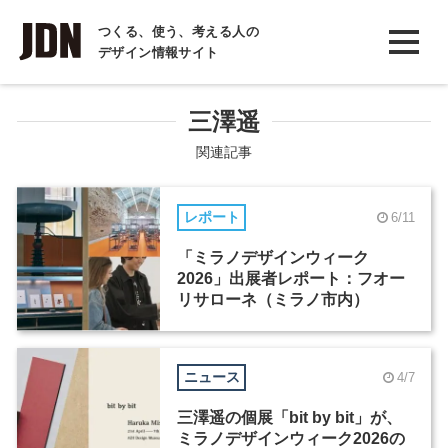
INTERVIEW
つくる、使う、考える人の
デザイン情報サイト
インタビュー
REPORT
三澤遥
レポート
関連記事
COLUMN
レポート
6/11
コラム
「ミラノデザインウィーク
2026」出展者レポート：フオー
リサローネ（ミラノ市内）
ニュース
4/7
三澤遥の個展「bit by bit」が、
ミラノデザインウィーク2026の