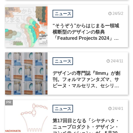
が発表
ニュース
24/5/2
“そうぞう”からはじまるー領域
横断型のデザインの祭典
「Featured Projects 2024」が5
月24日から開催
ニュース
24/4/11
デザインの専門誌『Ilmm』が創
刊。フォルマファンタズマ、サ
ビーヌ・マルセリス、セシリ
エ・マンツが登場
PR
ニュース
24/4/1
第17回目となる「シヤチハタ・
ニュープロダクト・デザイン・