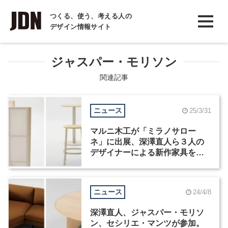
INTERVIEW
つくる、使う、考える人の
デザイン情報サイト
インタビュー
REPORT
ジャスパー・モリソン
レポート
関連記事
COLUMN
ニュース
25/3/31
コラム
マルニ木工が「ミラノサロー
ネ」に出展、深澤直人ら３人の
デザイナーによる新作家具を発
表
ニュース
24/4/8
深澤直人、ジャスパー・モリソ
ン、セシリエ・マンツが参加。