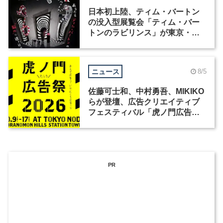
日本初上陸、ティム・バートン
の没入型展覧会「ティム・バー
トンのラビリンス」が東京・豊
洲で開催
ニュース
8/5
佐藤可士和、中村勇吾、MIKIKO
らが登壇、広告クリエイティブ
フェスティバル「虎ノ門広告
祭」の第2回が開催
PR