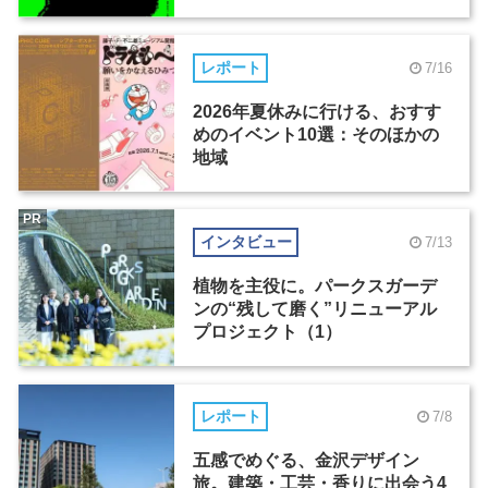
レポート
7/16
2026年夏休みに行ける、おすす
めのイベント10選：そのほかの
地域
PR
インタビュー
7/13
植物を主役に。パークスガーデ
ンの“残して磨く”リニューアル
プロジェクト（1）
レポート
7/8
五感でめぐる、金沢デザイン
旅。建築・工芸・香りに出会う4