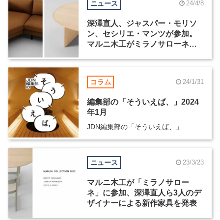
ニュース
24/4/8
深澤直人、ジャスパー・モリソ
ン、セシリエ・マンツが参加。
マルニ木工がミラノサローネで
新作コレクションを発表
コラム
24/1/31
編集部の「そういえば、」2024
年1月
JDN編集部の「そういえば、」
ニュース
23/3/23
マルニ木工が「ミラノサロー
ネ」に参加、深澤直人ら3人のデ
ザイナーによる新作家具を発表