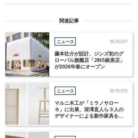
関連記事
ニュース
25/10/7
藤本壮介が設計、ジンズ初のグ
ローバル旗艦店「JINS銀座店」
が2026年春にオープン
ニュース
25/3/31
マルニ木工が「ミラノサロー
ネ」に出展、深澤直人ら３人の
デザイナーによる新作家具を発
表