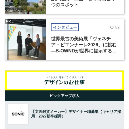
つのスポット
PR
インタビュー
7/2
世界最古の美術展「ヴェネチ
ア・ビエンナーレ2026」に挑む
―B-OWNDが世界に提示する美
の基準とは？（前編）
ピックアップ求人
【文具雑貨メーカー】デザイナー職募集（キャリア採
用・2027新卒採用）